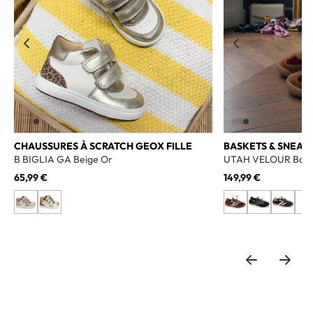
CHAUSSURES À SCRATCH GEOX FILLE
BASKETS & SNEAK
B BIGLIA GA Beige Or
UTAH VELOUR Bord
65,99 €
149,99 €
+3