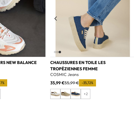
ERS NEW BALANCE
CHAUSSURES EN TOILE LES
TROPÉZIENNES FEMME
e
COSMIC Jeans
35,99 €
55,99 €
67%
-35,72%
+2