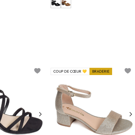
COUP DE CŒUR 💛
BRADERIE
Add to wishlist
Add t