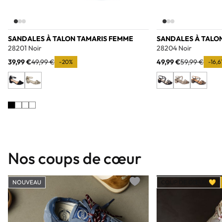
SANDALES À TALON TAMARIS FEMME
SANDALES À TALO
28201 Noir
28204 Noir
39,99 €
49,99 €
49,99 €
59,99 €
-20%
-16,
Nos coups de cœur
NOUVEAU
COUP DE CŒUR 💛
Add to wishlist