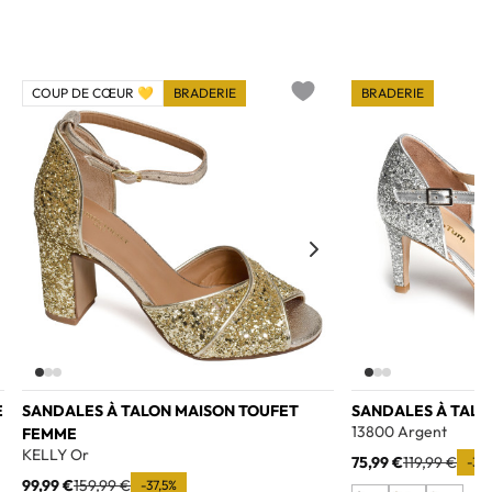
COUP DE CŒUR 💛
BRADERIE
BRADERIE
o wishlist
Add to wishlist
E
SANDALES À TALON MAISON TOUFET
SANDALES À TAL
13800 Argent
FEMME
KELLY Or
75,99 €
119,99 €
-36
99,99 €
159,99 €
-37,5%