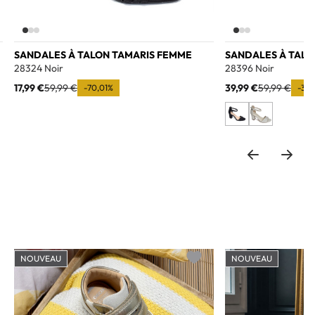
SANDALES À TALON TAMARIS FEMME
SANDALES À TALO
28324 Noir
28396 Noir
17,99 €
59,99 €
39,99 €
59,99 €
-70,01%
-33,
NOUVEAU
NOUVEAU
o wishlist
Add to wishlist