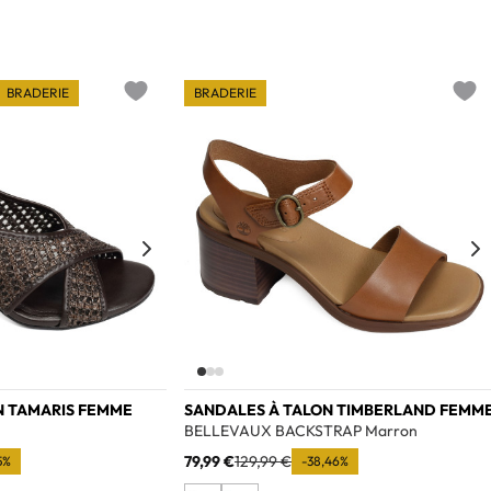
BRADERIE
BRADERIE
Add to wishlist
Add t
N TAMARIS FEMME
SANDALES À TALON TIMBERLAND FEMM
BELLEVAUX BACKSTRAP Marron
79,99 €
129,99 €
5%
-38,46%