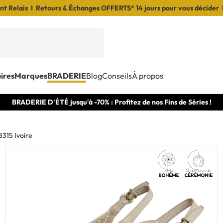
t Relais I Retours & Échanges OFFERTS* 14 jours pour vous décider 
ires
Marques
BRADERIE
Blog
Conseils
À propos
BRADERIE D'ÉTÉ jusqu'à -70% : Profitez de nos Fins de Séries !
8315 Ivoire