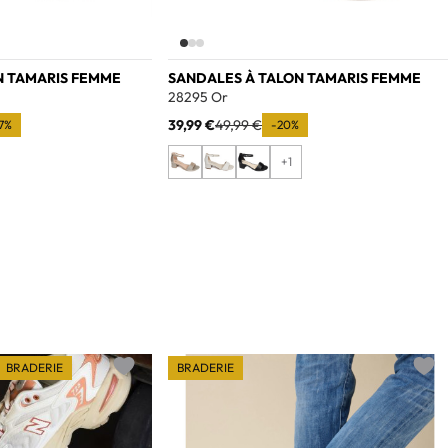
N TAMARIS FEMME
SANDALES À TALON TAMARIS FEMME
28295 Or
39,99 €
49,99 €
67%
-20%
+1
BRADERIE
BRADERIE
Add to wishlist
Add t