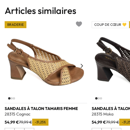
Articles similaires
BRADERIE
COUP DE CŒUR 💛
Add to wishlist
SANDALES À TALON TAMARIS FEMME
SANDALES À TALO
28315 Cognac
28315 Moka
54,99 €
79,99 €
54,99 €
79,99 €
-31,25%
-31,2