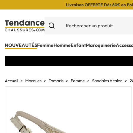
Livraison OFFERTE Dès 60€ en Poin
NOUVEAUTÉS
Femme
Homme
Enfant
Maroquinerie
Accesso
Accueil
Marques
Tamaris
Femme
Sandales à talon
2