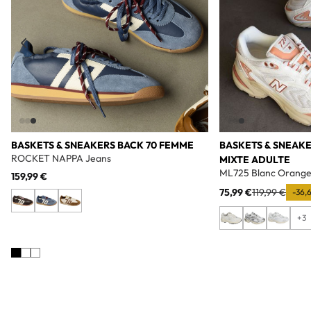
BASKETS & SNEAKERS BACK 70 FEMME
BASKETS & SNEAK
ROCKET NAPPA Jeans
MIXTE ADULTE
ML725 Blanc Orang
159,99 €
75,99 €
119,99 €
-36,
+3