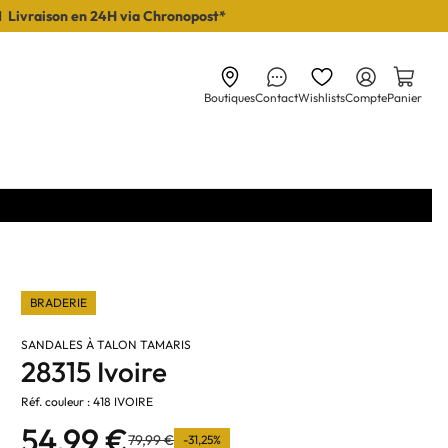
I Livraison en 24H via Chronopost*
Boutiques
Contact
Wishlists
Compte
Panier
BRADERIE
SANDALES À TALON TAMARIS
28315 Ivoire
Réf. couleur : 418 IVOIRE
54,99 €
79,99 €
-31,25%