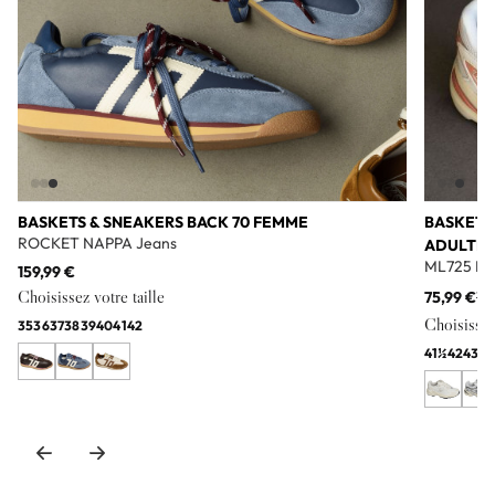
BASKETS & SNEAKERS BACK 70 FEMME
BASKETS
ROCKET NAPPA Jeans
ADULTE
ML725 Bl
159,99 €
Choisissez votre taille
75,99 €
11
Choisissez 
35
36
37
38
39
40
41
42
41½
42
43
44