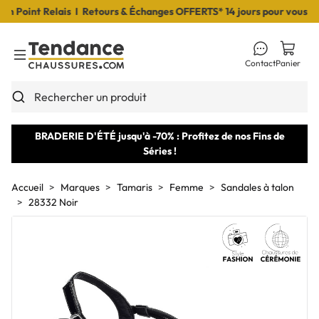
Point Relais I Retours & Échanges OFFERTS* 14 jours pour vous déci
Contact
Panier
Toggle Menu
Rechercher un produit
BRADERIE D'ÉTÉ jusqu'à -70% : Profitez de nos Fins de
Séries !
Accueil
Marques
Tamaris
Femme
Sandales à talon
28332 Noir