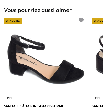
Vous pourriez aussi aimer
BRADERIE
BRADERI
Add to wishlist
SANDALES À TALON TAMARIS FEMME
SANDALE