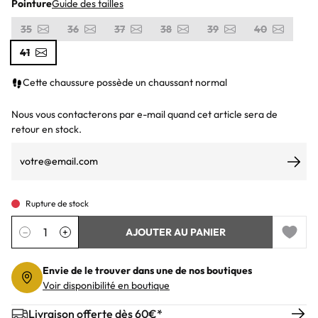
Pointure
Guide des tailles
35
36
37
38
39
40
41
Cette chaussure possède un chaussant normal
Nous vous contacterons par e-mail quand cet article sera de
retour en stock.
S’ab
Rupture de stock
Quantité
−
+
AJOUTER AU PANIER
Add to 
Envie de le trouver dans une de nos boutiques
Voir disponibilité en boutique
Livraison offerte dès 60€*