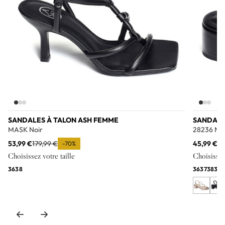
SANDALES À TALON ASH FEMME
SANDALE
MASK Noir
28236 Noi
53,99 €
179,99 €
45,99 €
69
-70%
Choisissez votre taille
Choisissez 
36
38
36
37
38
39