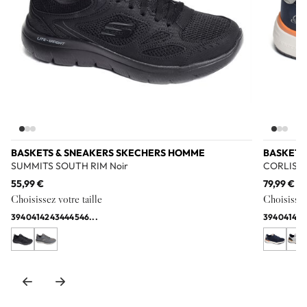
BASKETS & SNEAKERS SKECHERS HOMME
BASKETS
SUMMITS SOUTH RIM Noir
CORLISS 
55,99 €
79,99 €
Choisissez votre taille
Choisissez 
39
40
41
42
43
44
45
46
...
39
40
41
42
4