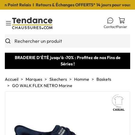
Point Relais I Retours & Échanges OFFERTS* 14 jours pour vous déci
Contact
Panier
Toggle Menu
Rechercher un produit
BRADERIE D'ÉTÉ jusqu'à -70% : Profitez de nos Fins de
Séries !
Accueil
Marques
Skechers
Homme
Baskets
GO WALK FLEX NETRO Marine