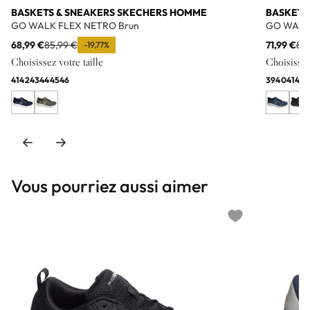
BASKETS & SNEAKERS SKECHERS HOMME
BASKETS
GO WALK FLEX NETRO Brun
GO WALK
68,99 €
85,99 €
71,99 €
89
-19,77%
Choisissez votre taille
Choisissez 
41
42
43
44
45
46
39
40
41
42
4
Vous pourriez aussi aimer
Add to wishlist