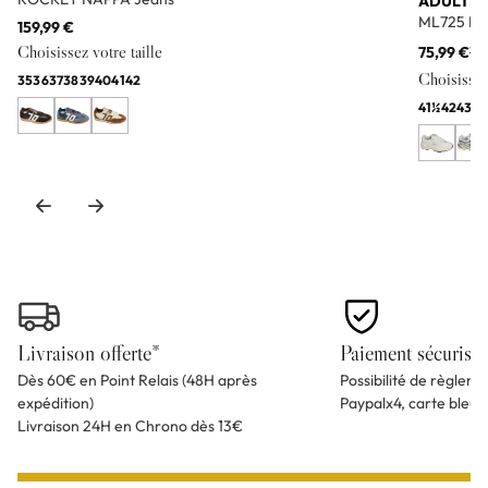
ADULTE
ML725 Bl
159,99 €
Choisissez votre taille
75,99 €
11
Choisissez 
35
36
37
38
39
40
41
42
41½
42
43
44
Livraison offerte*
Paiement sécurisé
Dès 60€ en Point Relais (48H après
Possibilité de règlem
expédition)
Paypalx4, carte bleu
Livraison 24H en Chrono dès 13€