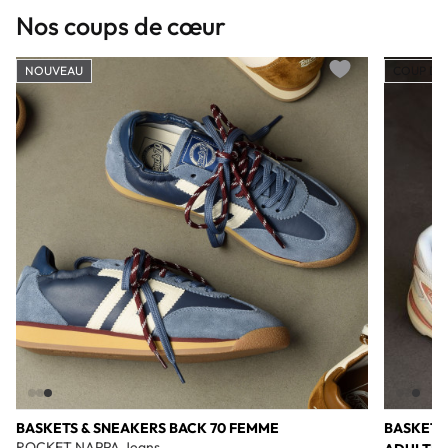
Nos coups de cœur
NOUVEAU
COUP DE
Add to wishlist
BASKETS & SNEAKERS BACK 70 FEMME
BASKETS
ROCKET NAPPA Jeans