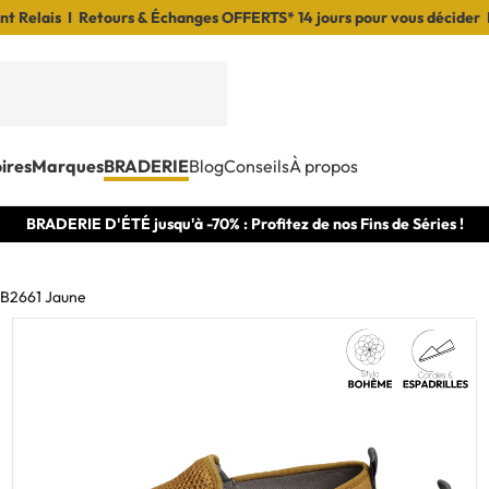
t Relais I Retours & Échanges OFFERTS* 14 jours pour vous décider 
ires
Marques
BRADERIE
Blog
Conseils
À propos
BRADERIE D'ÉTÉ jusqu'à -70% : Profitez de nos Fins de Séries !
B2661 Jaune