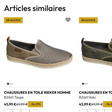
Articles similaires
BRADERIE
BRADERIE
Add to wishlist
CHAUSSURES EN TOILE RIEKER HOMME
CHAUSSURES EN T
B2661 Taupe
B2661 Kaki
45,99 €
69,99 €
45,99 €
69,99 €
-34,29%
-34,