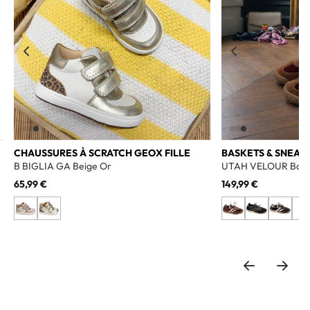
CHAUSSURES À SCRATCH GEOX FILLE
BASKETS & SNEAK
B BIGLIA GA Beige Or
UTAH VELOUR Bord
65,99 €
149,99 €
+3