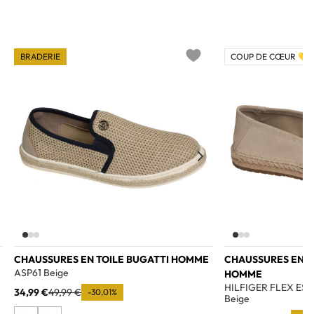
BRADERIE
COUP DE CŒUR 💛
o wishlist
Add to wishlist
CHAUSSURES EN TOILE BUGATTI HOMME
CHAUSSURES EN T
ASP61 Beige
HOMME
HILFIGER FLEX ES
34,99 €
49,99 €
-30,01%
Beige