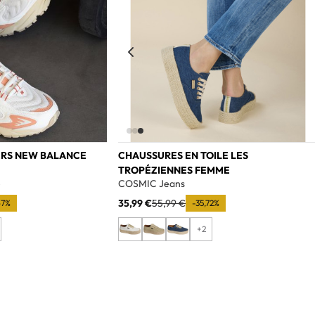
ERS NEW BALANCE
CHAUSSURES EN TOILE LES
TROPÉZIENNES FEMME
e
COSMIC Jeans
35,99 €
55,99 €
67%
-35,72%
+2