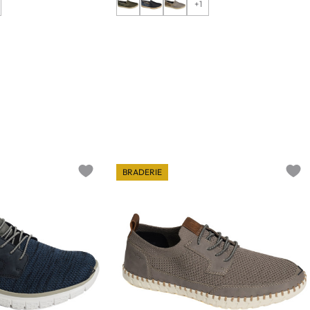
+1
BRADERIE
Add to wishlist
Add t