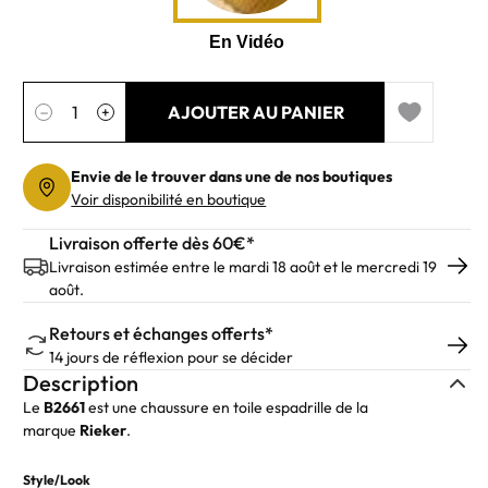
Quantité
AJOUTER AU PANIER
−
+
Add to wishl
Envie de le trouver dans une de nos boutiques
Voir disponibilité en boutique
Livraison offerte dès 60€*
Livraison estimée entre le mardi 18 août et le mercredi 19
août.
Retours et échanges offerts*
14 jours de réflexion pour se décider
Description
Le
B2661
est une chaussure en toile espadrille de la
marque
Rieker
.
Style/Look