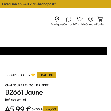
I Livraison en 24H via Chronopost*
Boutiques
Contact
Wishlists
Compte
Panier
COUP DE CŒUR 💛
BRADERIE
CHAUSSURES EN TOILE RIEKER
B2661 Jaune
Réf. couleur : 68
45,99 €
69,99 €
-34,29%