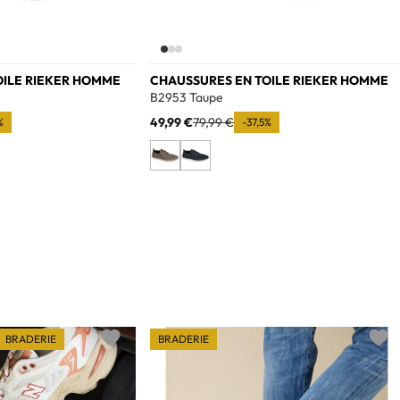
OILE RIEKER HOMME
CHAUSSURES EN TOILE RIEKER HOMME
B2953 Taupe
49,99 €
79,99 €
%
-37,5%
BRADERIE
BRADERIE
Add to wishlist
Add t