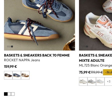
BASKETS & SNEAKERS BACK 70 FEMME
BASKETS & SNEAK
ROCKET NAPPA Jeans
MIXTE ADULTE
ML725 Blanc Orang
159,99 €
75,99 €
119,99 €
-36,
+3