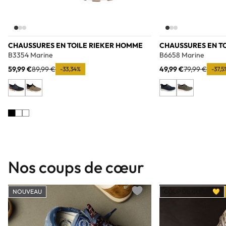
CHAUSSURES EN TOILE RIEKER HOMME
CHAUSSURES EN T
B3354 Marine
B6658 Marine
59,99 €
89,99 €
49,99 €
79,99 €
-33,34%
-37,5
Nos coups de cœur
NOUVEAU
COUP DE CŒUR 💛
Add to wishlist