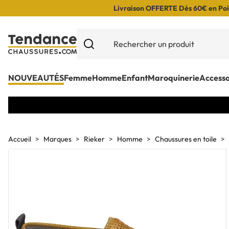
Livraison OFFERTE Dès 60€ en Poin
NOUVEAUTÉS
Femme
Homme
Enfant
Maroquinerie
Accesso
Accueil
Marques
Rieker
Homme
Chaussures en toile