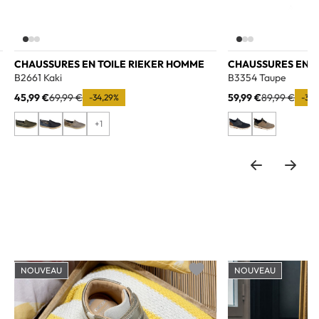
CHAUSSURES EN TOILE RIEKER HOMME
CHAUSSURES EN T
B2661 Kaki
B3354 Taupe
45,99 €
69,99 €
59,99 €
89,99 €
-34,29%
-33,
+1
NOUVEAU
NOUVEAU
o wishlist
Add to wishlist