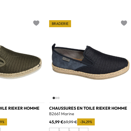
BRADERIE
Add to wishlist
Add t
OILE RIEKER HOMME
CHAUSSURES EN TOILE RIEKER HOMME
B2661 Marine
45,99 €
69,99 €
29%
-34,29%