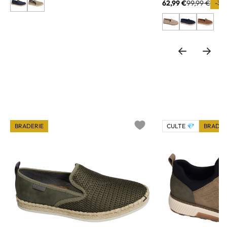
62,99 €
99,99 €
-37
BRADERIE
CULTE 💎
BRADER
o wishlist
Add to wishlist