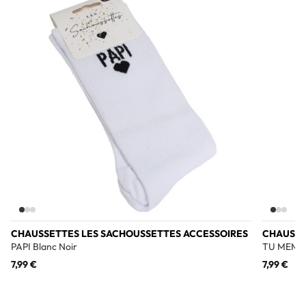
Add to wishlist
CHAUSSETTES LES SACHOUSSETTES ACCESSOIRES
CHAUSSE
PAPI Blanc Noir
TU MEMBO
7,99 €
7,99 €