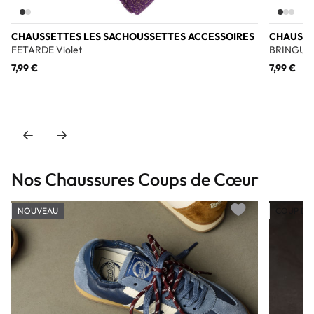
CHAUSSETTES LES SACHOUSSETTES ACCESSOIRES
CHAUSSE
FETARDE Violet
BRINGUEU
7,99 €
7,99 €
Nos Chaussures Coups de Cœur
NOUVEAU
COUP DE
Add to wishlist