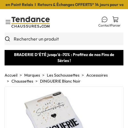
n Point Relais I Retours & Échanges OFFERTS* 14 jours pour vous dé
Contact
Panier
Toggle Menu
Rechercher un produit
BRADERIE D'ÉTÉ jusqu'à -70% : Profitez de nos Fins de
Séries !
Accueil
Marques
Les Sachoussettes
Accessoires
Chaussettes
DINGUERIE Blanc Noir