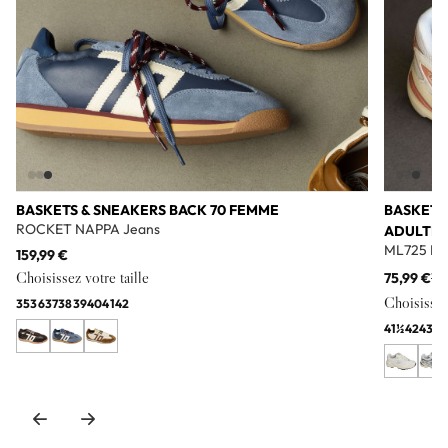
BASKETS & SNEAKERS BACK 70 FEMME
BASKETS
ROCKET NAPPA Jeans
ADULTE
ML725 Bl
159,99 €
Choisissez votre taille
75,99 €
11
Choisissez 
35
36
37
38
39
40
41
42
41½
42
43
44