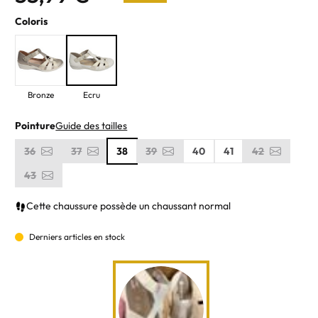
Coloris
Bronze
Ecru
Pointure
Guide des tailles
36
37
38
39
40
41
42
43
Cette chaussure possède un chaussant normal
Derniers articles en stock