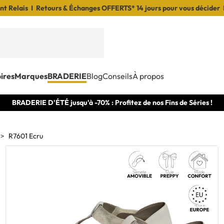
t Relais I Retours & Échanges OFFERTS* 14 jours pour vous décider 
ires
Marques
BRADERIE
Blog
Conseils
À propos
BRADERIE D'ÉTÉ jusqu'à -70% : Profitez de nos Fins de Séries !
R7601 Ecru