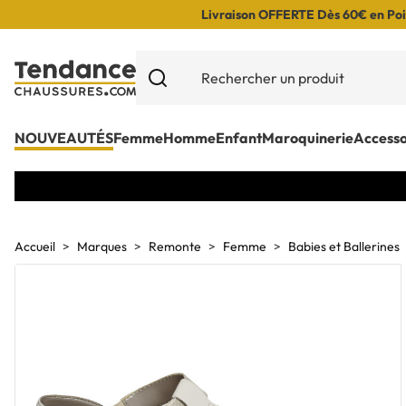
Livraison OFFERTE Dès 60€ en Poin
NOUVEAUTÉS
Femme
Homme
Enfant
Maroquinerie
Accesso
Accueil
Marques
Remonte
Femme
Babies et Ballerines