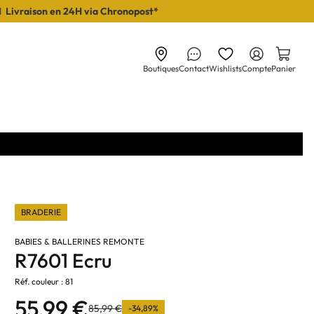
I Livraison en 24H via Chronopost*
Boutiques
Contact
Wishlists
Compte
Panier
BRADERIE
BABIES & BALLERINES REMONTE
R7601 Ecru
Réf. couleur : 81
55,99 €
85,99 €
-34,89%