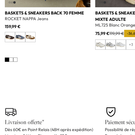
BASKETS & SNEAKERS BACK 70 FEMME
BASKETS & SNEAK
ROCKET NAPPA Jeans
MIXTE ADULTE
ML725 Blanc Orang
159,99 €
75,99 €
119,99 €
-36,
+3
Livraison offerte*
Paiement sécu
Dès 60€ en Point Relais (48H après expédition)
Possibilité de r