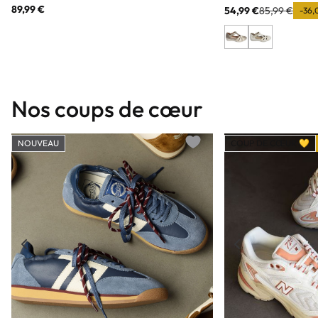
89,99 €
54,99 €
85,99 €
-36,
Nos coups de cœur
NOUVEAU
COUP DE CŒUR 💛
Add to wishlist