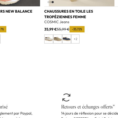
ERS NEW BALANCE
CHAUSSURES EN TOILE LES
TROPÉZIENNES FEMME
e
COSMIC Jeans
35,99 €
55,99 €
67%
-35,72%
+2
risé
Retours et échanges offerts*
èglement par Paypal,
14 jours de réflexion pour se décid