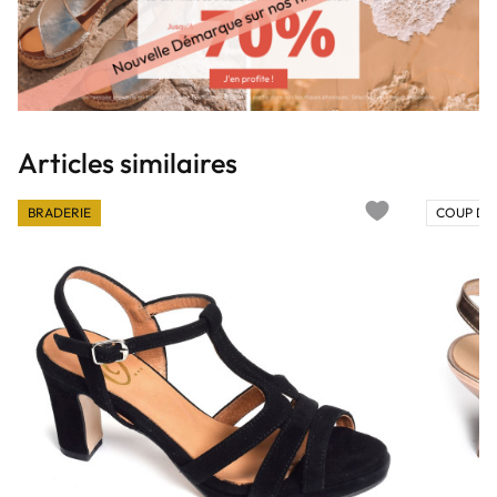
Articles similaires
BRADERIE
COUP DE
Add to wishlist