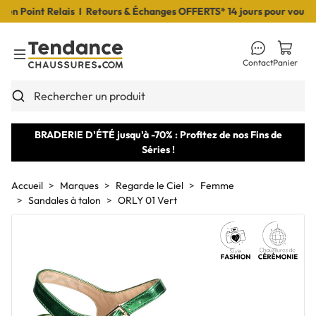
 Point Relais I Retours & Échanges OFFERTS* 14 jours pour vous déc
Contact
Panier
Toggle Menu
Rechercher un produit
BRADERIE D'ÉTÉ jusqu'à -70% : Profitez de nos Fins de
Séries !
Accueil
Marques
Regarde le Ciel
Femme
Sandales à talon
ORLY 01 Vert