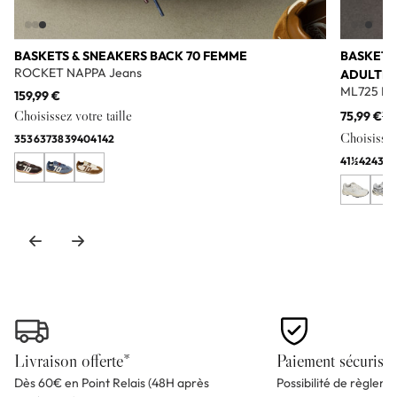
BASKETS & SNEAKERS BACK 70 FEMME
BASKETS
ROCKET NAPPA Jeans
ADULTE
ML725 Bl
159,99 €
Choisissez votre taille
75,99 €
11
Choisissez 
35
36
37
38
39
40
41
42
41½
42
43
44
Livraison offerte*
Paiement sécurisé
Dès 60€ en Point Relais (48H après
Possibilité de règlem