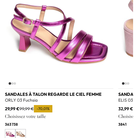
SANDALES À TALON REGARDE LE CIEL FEMME
SANDALE
ORLY 03 Fuchsia
ELIS 03 R
29,99 €
99,99 €
32,99 €
10
-70,01%
Choisissez votre taille
Choisissez 
36
37
38
38
41