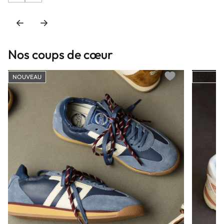
Nos coups de cœur
NOUVEAU
COUP DE
Add to wishlist