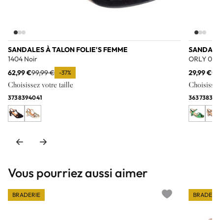
SANDALES À TALON FOLIE'S FEMME
SANDALE
1404 Noir
ORLY 01 P
62,99 €
99,99 €
29,99 €
99
-37%
Choisissez votre taille
Choisissez 
37
38
39
40
41
36
37
38
39
4
Vous pourriez aussi aimer
BRADERIE
BRADERI
Add to wishlist