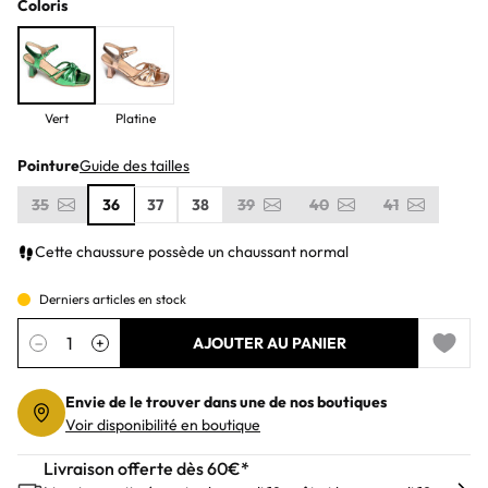
Coloris
Vert
Platine
Pointure
Guide des tailles
35
36
37
38
39
40
41
Cette chaussure possède un chaussant normal
Derniers articles en stock
Quantité
−
+
AJOUTER AU PANIER
Add to 
Envie de le trouver dans une de nos boutiques
Voir disponibilité en boutique
Livraison offerte dès 60€*