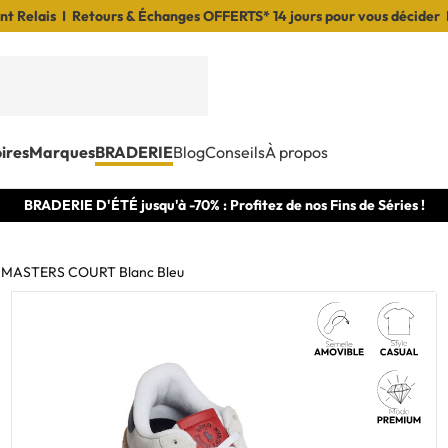
t Relais I Retours & Échanges OFFERTS* 14 jours pour vous décider 
ires
Marques
BRADERIE
Blog
Conseils
À propos
BRADERIE D'ÉTÉ jusqu'à -70% : Profitez de nos Fins de Séries !
MASTERS COURT Blanc Bleu