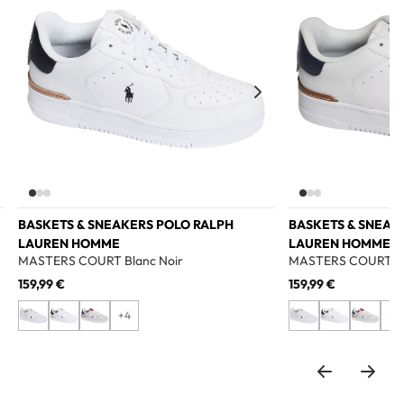
BASKETS & SNEAKERS POLO RALPH
BASKETS & SNEAK
LAUREN HOMME
LAUREN HOMME
MASTERS COURT Blanc Noir
MASTERS COURT Bl
159,99 €
159,99 €
+4
+4