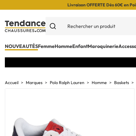
Livraison OFFERTE Dès 60€ en Poin
NOUVEAUTÉS
Femme
Homme
Enfant
Maroquinerie
Accesso
Accueil
Marques
Polo Ralph Lauren
Homme
Baskets