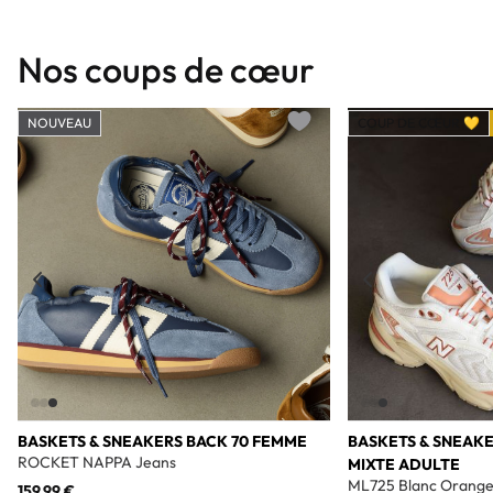
Nos coups de cœur
NOUVEAU
COUP DE CŒUR 💛
Add to wishlist
BASKETS & SNEAKERS BACK 70 FEMME
BASKETS & SNEAK
ROCKET NAPPA Jeans
MIXTE ADULTE
ML725 Blanc Orang
159,99 €