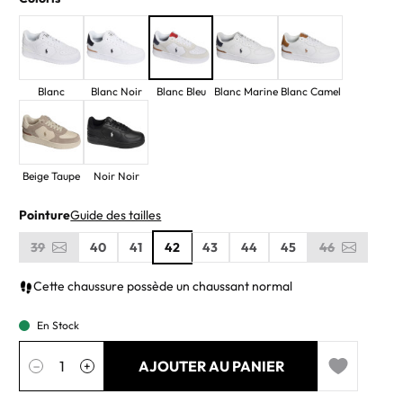
Blanc
Blanc Noir
Blanc Bleu
Blanc Marine
Blanc Camel
Beige Taupe
Noir Noir
Pointure
Guide des tailles
39
40
41
42
43
44
45
46
Cette chaussure possède un chaussant normal
En Stock
Quantité
AJOUTER AU PANIER
−
+
Add to wishl