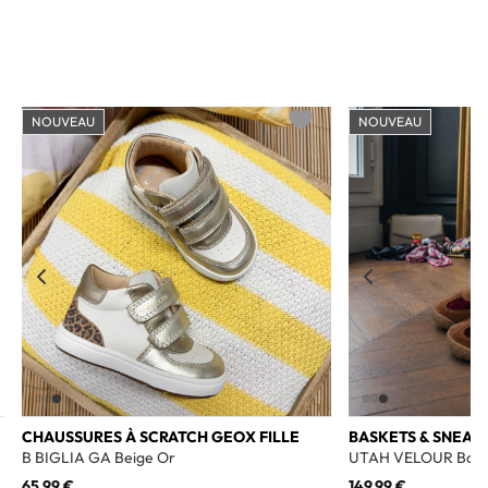
NOUVEAU
NOUVEAU
o wishlist
Add to wishlist
CHAUSSURES À SCRATCH GEOX FILLE
BASKETS & SNEAK
B BIGLIA GA Beige Or
UTAH VELOUR Bord
65,99 €
149,99 €