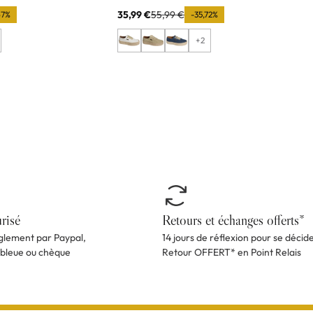
35,99 €
55,99 €
67%
-35,72%
+2
risé
Retours et échanges offerts*
èglement par Paypal,
14 jours de réflexion pour se décid
 bleue ou chèque
Retour OFFERT* en Point Relais