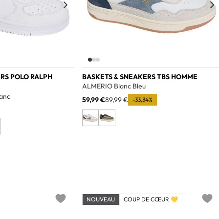
RS POLO RALPH
BASKETS & SNEAKERS TBS HOMME
ALMERIO Blanc Bleu
anc
59,99 €
89,99 €
-33,34%
NOUVEAU
COUP DE CŒUR 💛
Add to wishlist
Add t