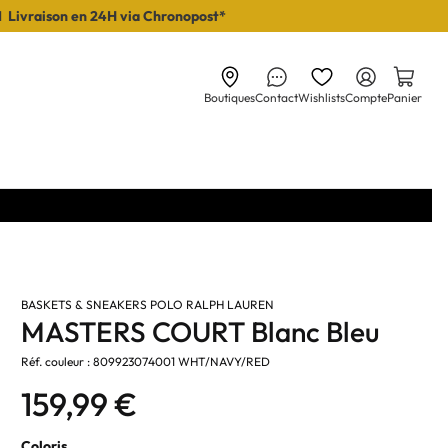
I Livraison en 24H via Chronopost*
Boutiques
Contact
Wishlists
Compte
Panier
BASKETS & SNEAKERS POLO RALPH LAUREN
MASTERS COURT Blanc Bleu
Réf. couleur : 809923074001 WHT/NAVY/RED
159,99 €
Coloris