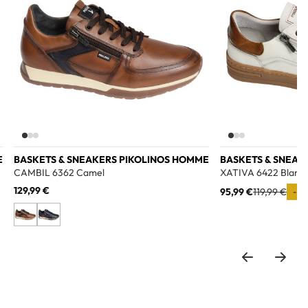
E
BASKETS & SNEAKERS PIKOLINOS HOMME
BASKETS & SNEAK
CAMBIL 6362 Camel
XATIVA 6422 Blanc
129,99 €
95,99 €
119,99 €
-20