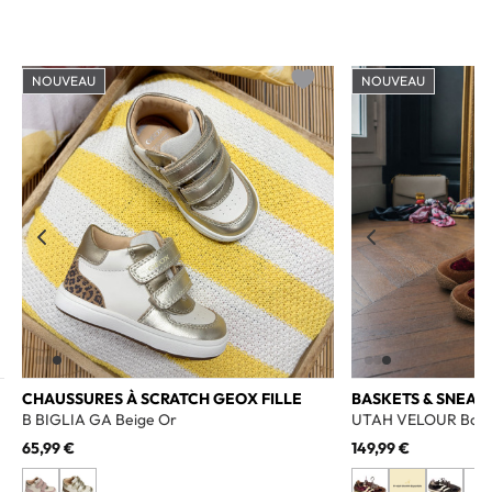
NOUVEAU
NOUVEAU
o wishlist
Add to wishlist
CHAUSSURES À SCRATCH GEOX FILLE
BASKETS & SNEAK
B BIGLIA GA Beige Or
UTAH VELOUR Bord
65,99 €
149,99 €
+2