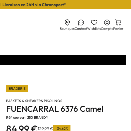
I Livraison en 24H via Chronopost*
Boutiques
Contact
Wishlists
Compte
Panier
BRADERIE
BASKETS & SNEAKERS PIKOLINOS
FUENCARRAL 6376 Camel
Réf. couleur : 250 BRANDY
84,99 €
129,99 €
-34,62%