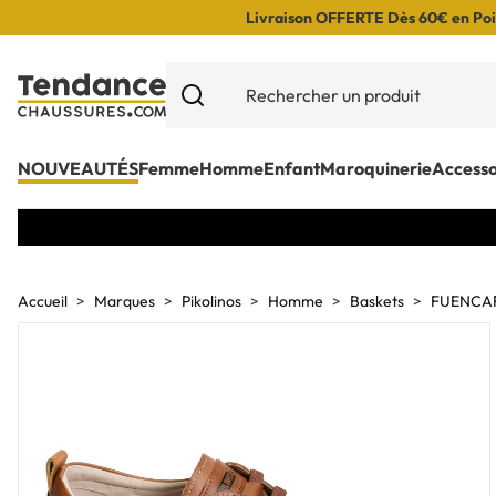
Livraison OFFERTE Dès 60€ en Poin
NOUVEAUTÉS
Femme
Homme
Enfant
Maroquinerie
Accesso
Accueil
Marques
Pikolinos
Homme
Baskets
FUENCAR