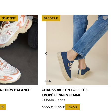
BRADERIE
BRADERIE
Add to wishlist
Add t
ERS NEW BALANCE
CHAUSSURES EN TOILE LES
TROPÉZIENNES FEMME
e
COSMIC Jeans
35,99 €
55,99 €
67%
-35,72%