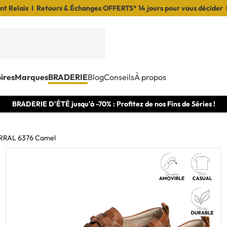
t Relais I Retours & Échanges OFFERTS* 14 jours pour vous décider 
ires
Marques
BRADERIE
Blog
Conseils
À propos
BRADERIE D'ÉTÉ jusqu'à -70% : Profitez de nos Fins de Séries !
RAL 6376 Camel