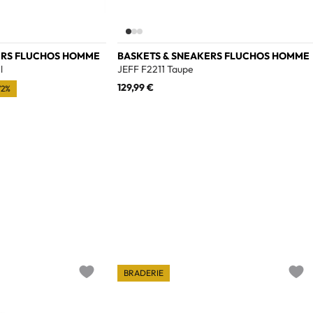
ERS FLUCHOS HOMME
BASKETS & SNEAKERS FLUCHOS HOMME
l
JEFF F2211 Taupe
129,99 €
72%
BRADERIE
Add to wishlist
Add t