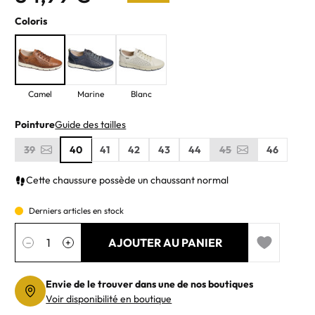
Coloris
Camel
Marine
Blanc
Pointure
Guide des tailles
39
40
41
42
43
44
45
46
Cette chaussure possède un chaussant normal
Derniers articles en stock
Quantité
AJOUTER AU PANIER
−
+
Add to wishl
Envie de le trouver dans une de nos boutiques
Voir disponibilité en boutique