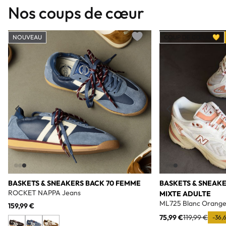
Nos coups de cœur
NOUVEAU
COUP DE CŒUR 💛
Add to wishlist
BASKETS & SNEAKERS BACK 70 FEMME
BASKETS & SNEAK
ROCKET NAPPA Jeans
MIXTE ADULTE
ML725 Blanc Orang
159,99 €
75,99 €
119,99 €
-36,