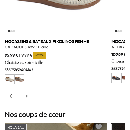
MOCASSINS & BATEAUX PIKOLINOS FEMME
MOCASSI
CADAQUES 4890 Blanc
ALDAYA 3
109,99 €
95,99 €
119,99 €
-20%
Choisissez 
Choisissez votre taille
36
37
39
40
4
35
37
38
39
40
41
42
Nos coups de cœur
NOUVEAU
COUP DE