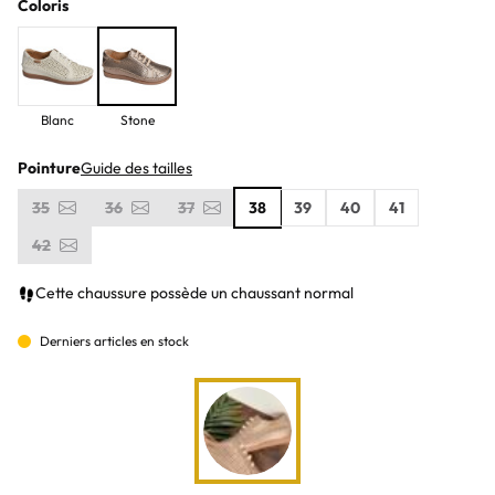
Coloris
Blanc
Stone
Pointure
Guide des tailles
35
36
37
38
39
40
41
42
Cette chaussure possède un chaussant normal
Derniers articles en stock