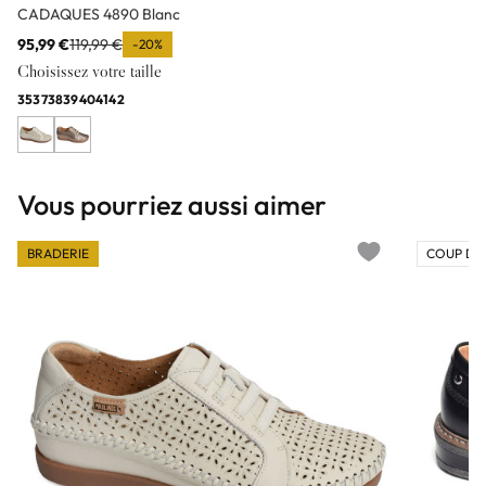
CADAQUES 4890 Blanc
95,99 €
119,99 €
-20%
Choisissez votre taille
35
37
38
39
40
41
42
Vous pourriez aussi aimer
BRADERIE
COUP DE
Add to wishlist