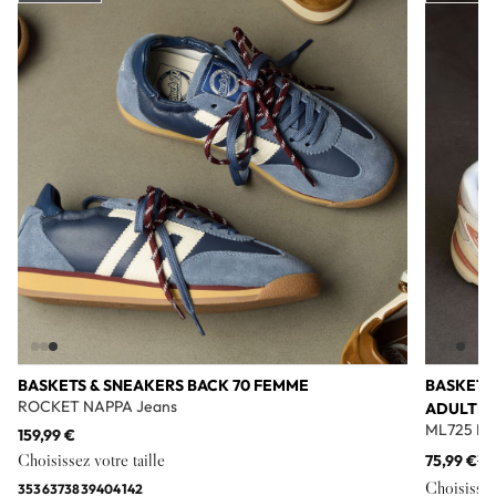
Add to wishlist
BASKETS & SNEAKERS BACK 70 FEMME
BASKETS
ROCKET NAPPA Jeans
ADULTE
ML725 Bl
159,99 €
Choisissez votre taille
75,99 €
11
Choisissez 
35
36
37
38
39
40
41
42