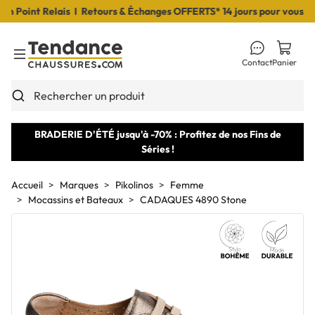
Point Relais I Retours & Échanges OFFERTS* 14 jours pour vous déci
Contact
Panier
Toggle Menu
Rechercher un produit
BRADERIE D'ÉTÉ jusqu'à -70% : Profitez de nos Fins de
Séries !
Accueil
Marques
Pikolinos
Femme
Mocassins et Bateaux
CADAQUES 4890 Stone