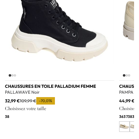
CHAUSSURES EN TOILE PALLADIUM FEMME
CHAUSSU
PALLAWAVE Noir
PAMPA M
32,99 €
109,99 €
44,99 €
69
-70,01%
Choisissez votre taille
Choisissez 
38
36
37
38
39