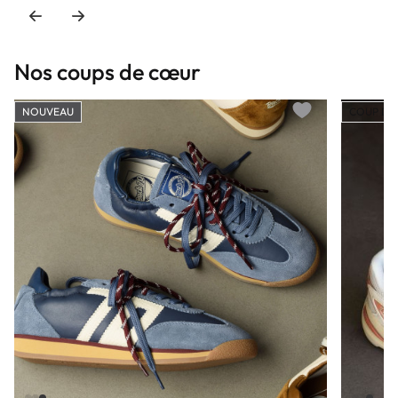
Nos coups de cœur
NOUVEAU
COUP DE
Add to wishlist