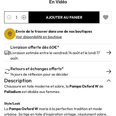
Quantité
−
+
AJOUTER AU PANIER
Add to 
Envie de le trouver dans une de nos boutiques
Voir disponibilité en boutique
Livraison offerte dès 60€*
Livraison estimée entre le vendredi 14 août et le lundi 17
août.
Retours et échanges offerts*
14 jours de réflexion pour se décider
Description
Chaussure en toile moderne et sobre, la
Pampa
Oxford W
de
Palladium
est dédiée aux femmes.
Style/Look
La
Pampa
Oxford W
marie à la perfection tradition et mode
urbaine. Sa tige en toile d'inspiration vintage, résolument sobre,