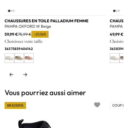
CHAUSSURES EN TOILE PALLADIUM FEMME
CHAUSSU
PAMPA OXFORD W Beige
PAMPA O
59,99 €
75,99 €
49,99 €
75
-21,06%
Choisissez votre taille
Choisissez 
36
37
38
39
40
41
42
36
38
39
40
Vous pourriez aussi aimer
BRADERIE
COUP DE
Add to wishlist