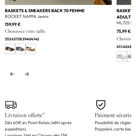
BASKETS & SNEAKERS BACK 70 FEMME
BASKETS
ROCKET NAPPA Jeans
ADULTE
ML725 Bl
159,99 €
Choisissez votre taille
75,99 €
11
Choisissez 
35
36
37
38
39
40
41
42
41½
42
43
44
Livraison offerte*
Paiement sécurisé
Dès 60€ en Point Relais (48H après
Possibilité de règlem
expédition)
Paypalx4, carte bleu
Livraison 24H en Chrono dès 13€