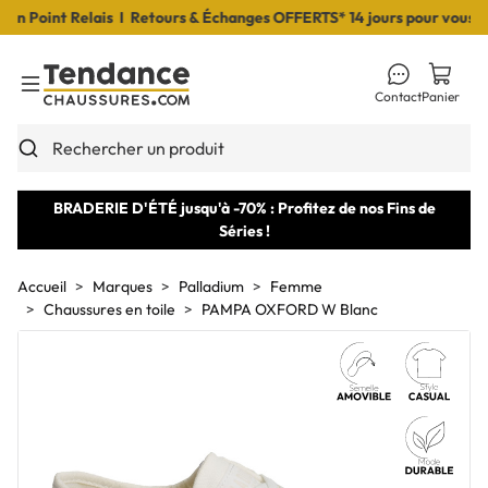
Point Relais I Retours & Échanges OFFERTS* 14 jours pour vous déci
Contact
Panier
Toggle Menu
Rechercher un produit
BRADERIE D'ÉTÉ jusqu'à -70% : Profitez de nos Fins de
Séries !
Accueil
Marques
Palladium
Femme
Chaussures en toile
PAMPA OXFORD W Blanc