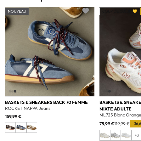
NOUVEAU
COUP DE CŒUR 💛
Add to wishlist
BASKETS & SNEAKERS BACK 70 FEMME
BASKETS & SNEAK
ROCKET NAPPA Jeans
MIXTE ADULTE
ML725 Blanc Orang
159,99 €
75,99 €
119,99 €
-36,
+3