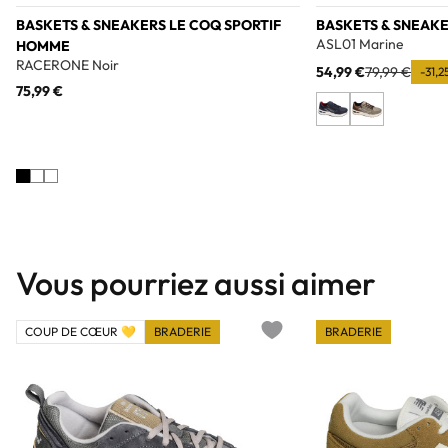
BASKETS & SNEAKERS LE COQ SPORTIF
BASKETS & SNEAK
ASL01 Marine
HOMME
RACERONE Noir
54,99 €
79,99 €
-31,2
75,99 €
Vous pourriez aussi aimer
COUP DE CŒUR 💛
BRADERIE
BRADERIE
Add to wishlist