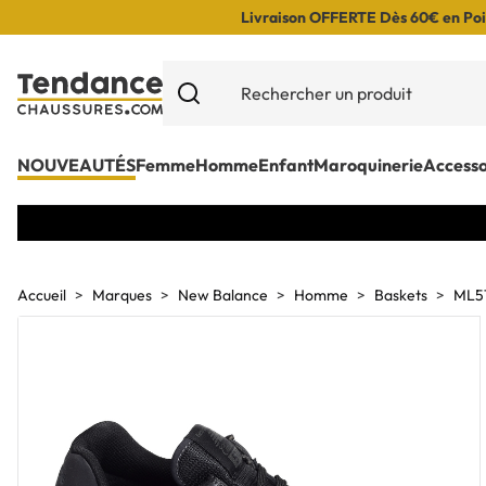
Livraison OFFERTE Dès 60€ en Poin
NOUVEAUTÉS
Femme
Homme
Enfant
Maroquinerie
Accesso
Accueil
Marques
New Balance
Homme
Baskets
ML57