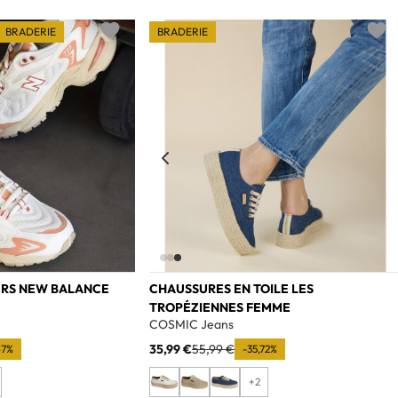
BRADERIE
BRADERIE
Add to wishlist
Add t
ERS NEW BALANCE
CHAUSSURES EN TOILE LES
TROPÉZIENNES FEMME
e
COSMIC Jeans
35,99 €
55,99 €
67%
-35,72%
+2