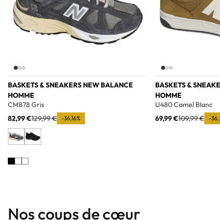
BASKETS & SNEAKERS NEW BALANCE
BASKETS & SNEAK
HOMME
HOMME
CM878 Gris
U480 Camel Blanc
82,99 €
129,99 €
69,99 €
109,99 €
-36,16%
-36
Nos coups de cœur