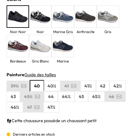
Noir Noir
Noir
Marine Gris
Anthracite
Gris
Bordeaux
Gris Blanc
Marine
Pointure
Guide des tailles
39½
40
40½
41
41½
42
42½
43
43½
44
44½
45
45½
46
46½
47
47½
Cette chaussure possède un chaussant petit
Derniers articles en stock