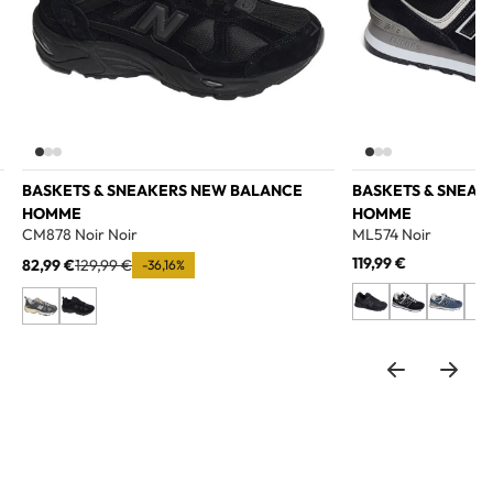
BASKETS & SNEAKERS NEW BALANCE
BASKETS & SNEAK
HOMME
HOMME
CM878 Noir Noir
ML574 Noir
119,99 €
82,99 €
129,99 €
-36,16%
+5