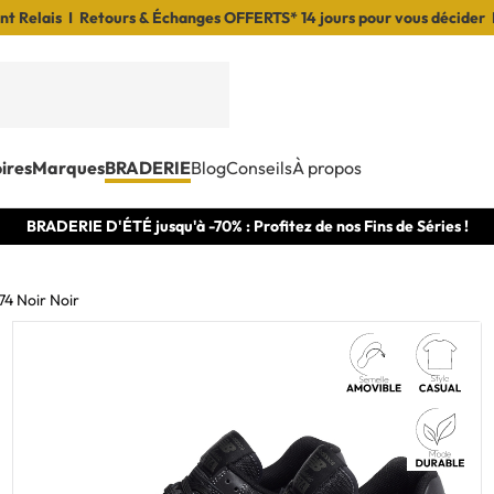
t Relais I Retours & Échanges OFFERTS* 14 jours pour vous décider 
ires
Marques
BRADERIE
Blog
Conseils
À propos
BRADERIE D'ÉTÉ jusqu'à -70% : Profitez de nos Fins de Séries !
4 Noir Noir