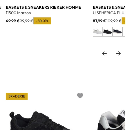
E
BASKETS & SNEAKERS RIEKER HOMME
BASKETS & SNEA
11500 Marron
U SPHERICA PLUS A
49,99 €
99,99 €
87,99 €
109,99 €
-50,01%
-2
+4
BRADERIE
o wishlist
Add to wishlist