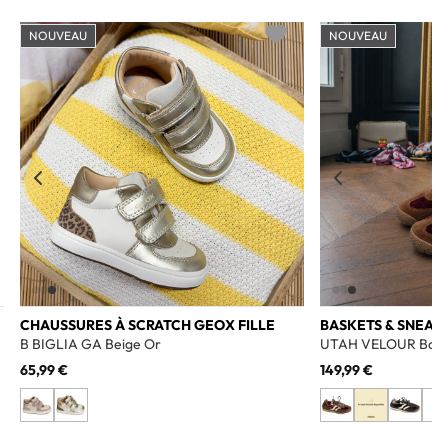
NOUVEAU
NOUVEAU
o wishlist
Add to wishlist
CHAUSSURES À SCRATCH GEOX FILLE
BASKETS & SNEAK
B BIGLIA GA Beige Or
UTAH VELOUR Bord
65,99 €
149,99 €
+2