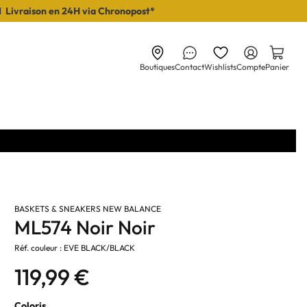
I Livraison en 24H via Chronopost*
Boutiques
Contact
Wishlists
Compte
Panier
BASKETS & SNEAKERS NEW BALANCE
ML574 Noir Noir
Réf. couleur : EVE BLACK/BLACK
119,99 €
Coloris