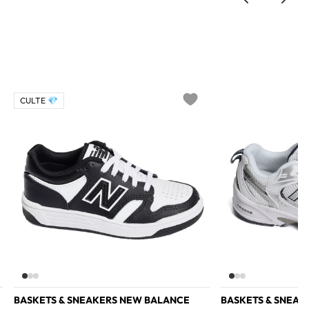
CULTE 💎
o wishlist
Add to wishlist
BASKETS & SNEAKERS NEW BALANCE
BASKETS & SNEAK