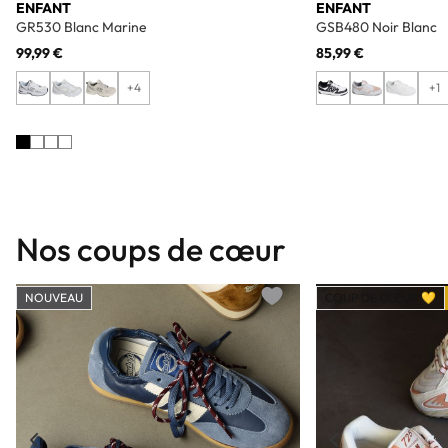
ENFANT
ENFANT
GR530 Blanc Marine
GSB480 Noir Blanc
99,99 €
85,99 €
+4
+1
Nos coups de cœur
NOUVEAU
COUP DE CŒUR 💛
Add to wishlist