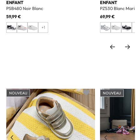
ENFANT
ENFANT
PSB480 Noir Blanc
PZ530 Blanc Marine
59,99 €
69,99 €
+1
+4
NOUVEAU
NOUVEAU
o wishlist
Add to wishlist