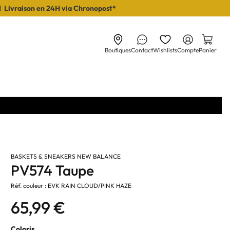
I Livraison en 24H via Chronopost*
Boutiques
Contact
Wishlists
Compte
Panier
BASKETS & SNEAKERS NEW BALANCE
PV574 Taupe
Réf. couleur : EVK RAIN CLOUD/PINK HAZE
65,99 €
Coloris