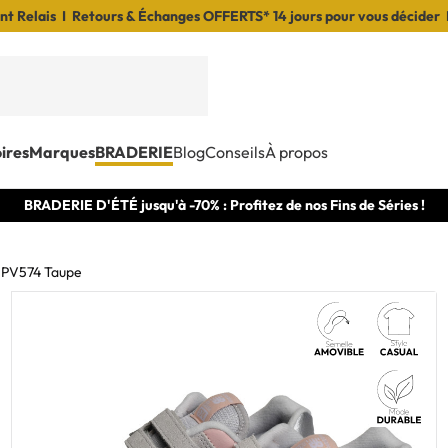
t Relais I Retours & Échanges OFFERTS* 14 jours pour vous décider 
ires
Marques
BRADERIE
Blog
Conseils
À propos
BRADERIE D'ÉTÉ jusqu'à -70% : Profitez de nos Fins de Séries !
PV574 Taupe