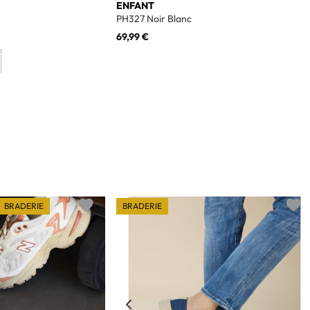
ENFANT
PH327 Noir Blanc
69,99 €
BRADERIE
BRADERIE
Add to wishlist
Add t