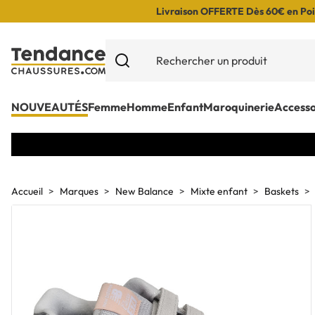
Livraison OFFERTE Dès 60€ en Poin
NOUVEAUTÉS
Femme
Homme
Enfant
Maroquinerie
Accesso
Accueil
Marques
New Balance
Mixte enfant
Baskets