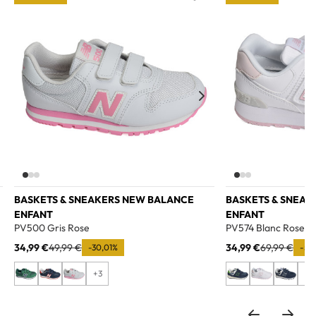
o wishlist
Add to wishlist
BASKETS & SNEAKERS NEW BALANCE
BASKETS & SNEAK
ENFANT
ENFANT
PV500 Gris Rose
PV574 Blanc Rose
34,99 €
49,99 €
34,99 €
69,99 €
-30,01%
-50
+3
+5