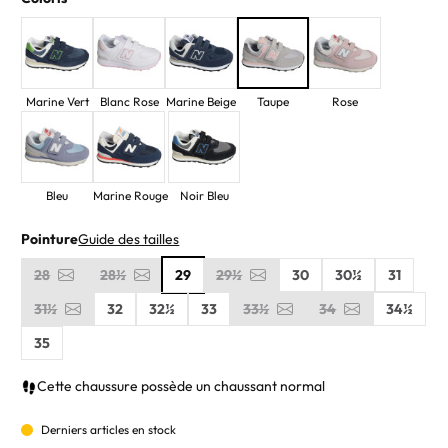
Marine Vert
Blanc Rose
Marine Beige
Taupe
Rose
Bleu
Marine Rouge
Noir Bleu
Pointure
Guide des tailles
28
28½
29
29½
30
30½
31
31½
32
32½
33
33½
34
34½
35
Cette chaussure possède un chaussant normal
Derniers articles en stock