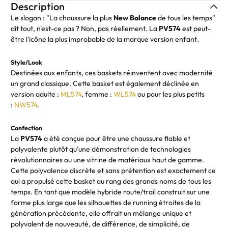
Description
Le slogan : "La chaussure la plus
New Balance
de tous les temps"
dit tout, n'est-ce pas ? Non, pas réellement. La
PV574
est peut-
être l'icône la plus improbable de la marque version enfant.
Style/Look
Destinées aux enfants, ces baskets réinventent avec modernité
un grand classique. Cette basket est également déclinée en
version adulte :
ML574
, femme :
WL574
ou pour les plus petits
:
NW574
.
Confection
La
PV574
a été conçue pour être une chaussure fiable et
polyvalente plutôt qu'une démonstration de technologies
révolutionnaires ou une vitrine de matériaux haut de gamme.
Cette polyvalence discrète et sans prétention est exactement ce
qui a propulsé cette basket au rang des grands noms de tous les
temps. En tant que modèle hybride route/trail construit sur une
forme plus large que les silhouettes de running étroites de la
génération précédente, elle offrait un mélange unique et
polyvalent de nouveauté, de différence, de simplicité, de