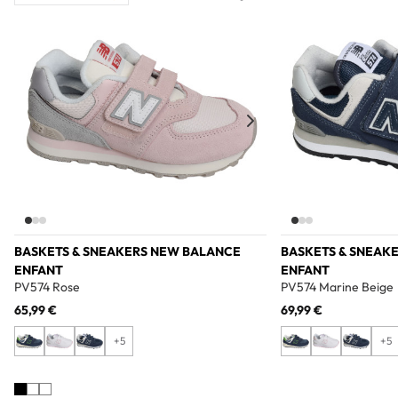
Add to wishlist
BASKETS & SNEAKERS NEW BALANCE
BASKETS & SNEAK
ENFANT
ENFANT
PV574 Rose
PV574 Marine Beige
65,99 €
69,99 €
+5
+5