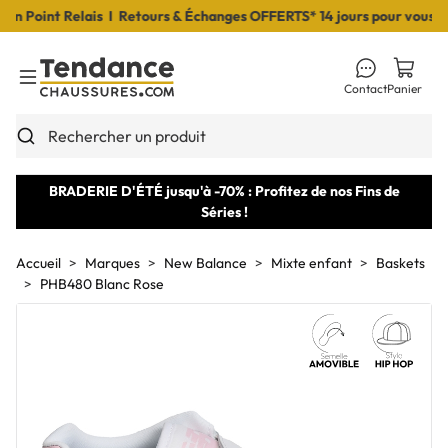
Point Relais I Retours & Échanges OFFERTS* 14 jours pour vous déci
Contact
Panier
Toggle Menu
Rechercher un produit
BRADERIE D'ÉTÉ jusqu'à -70% : Profitez de nos Fins de
Séries !
Accueil
Marques
New Balance
Mixte enfant
Baskets
PHB480 Blanc Rose