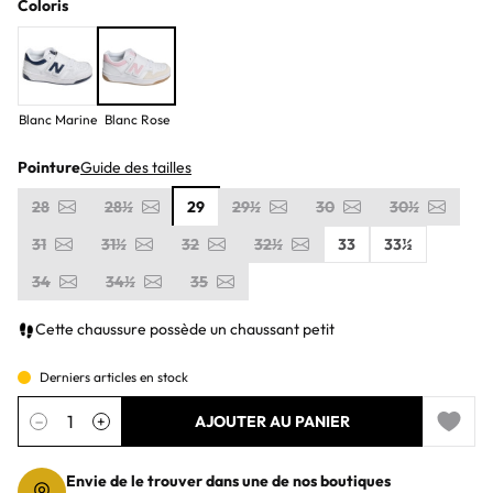
Coloris
Blanc Marine
Blanc Rose
Pointure
Guide des tailles
28
28½
29
29½
30
30½
31
31½
32
32½
33
33½
34
34½
35
Cette chaussure possède un chaussant petit
Derniers articles en stock
Quantité
−
+
AJOUTER AU PANIER
Add to 
Envie de le trouver dans une de nos boutiques