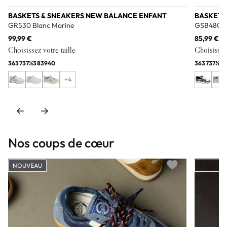
BASKETS & SNEAKERS NEW BALANCE ENFANT
BASKETS
GR530 Blanc Marine
GSB480 N
99,99 €
85,99 €
Choisissez votre taille
Choisissez 
36
37
37½
38
39
40
36
37
37½
38
+4
Nos coups de cœur
NOUVEAU
COUP DE
Add to wishlist