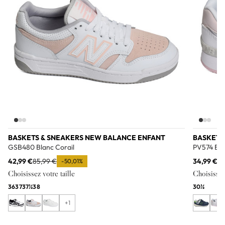
BASKETS & SNEAKERS NEW BALANCE ENFANT
BASKETS
GSB480 Blanc Corail
PV574 Bla
42,99 €
85,99 €
34,99 €
69
-50,01%
Choisissez votre taille
Choisissez 
36
37
37½
38
30½
+1