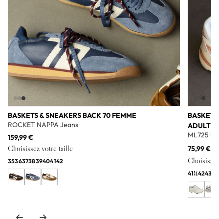
BASKETS & SNEAKERS BACK 70 FEMME
BASKETS
ROCKET NAPPA Jeans
ADULTE
ML725 Bl
159,99 €
Choisissez votre taille
75,99 €
11
Choisissez 
35
36
37
38
39
40
41
42
41½
42
43
44