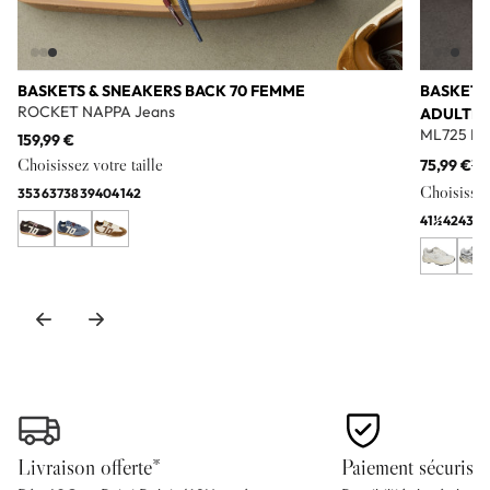
BASKETS & SNEAKERS BACK 70 FEMME
BASKETS
ROCKET NAPPA Jeans
ADULTE
ML725 Bl
159,99 €
Choisissez votre taille
75,99 €
11
Choisissez 
35
36
37
38
39
40
41
42
41½
42
43
44
Livraison offerte*
Paiement sécurisé