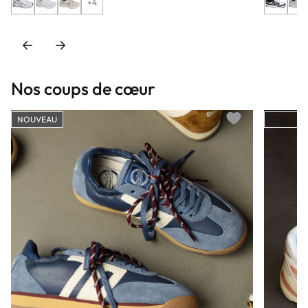
+4
Nos coups de cœur
NOUVEAU
COUP DE
Add to wishlist