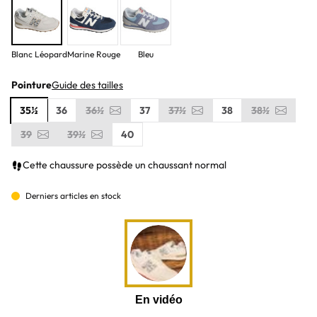
Blanc Léopard
Marine Rouge
Bleu
Pointure
Guide des tailles
35½
36
36½
37
37½
38
38½
39
39½
40
Cette chaussure possède un chaussant normal
Derniers articles en stock