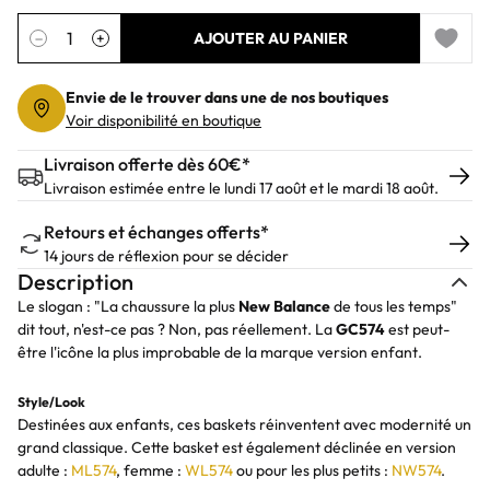
Quantité
−
+
AJOUTER AU PANIER
Add to 
Envie de le trouver dans une de nos boutiques
Voir disponibilité en boutique
Livraison offerte dès 60€*
Livraison estimée entre le lundi 17 août et le mardi 18 août.
Retours et échanges offerts*
14 jours de réflexion pour se décider
Description
Le slogan : "La chaussure la plus
New Balance
de tous les temps"
dit tout, n'est-ce pas ? Non, pas réellement. La
GC574
est peut-
être l'icône la plus improbable de la marque version enfant.
Style/Look
Destinées aux enfants, ces baskets réinventent avec modernité un
grand classique. Cette basket est également déclinée en version
adulte :
ML574
, femme :
WL574
ou pour les plus petits :
NW574
.