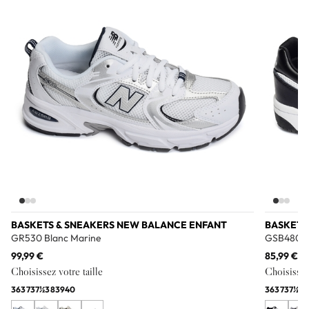
BASKETS & SNEAKERS NEW BALANCE ENFANT
BASKETS
GR530 Blanc Marine
GSB480 N
99,99 €
85,99 €
Choisissez votre taille
Choisissez 
36
37
37½
38
39
40
36
37
37½
38