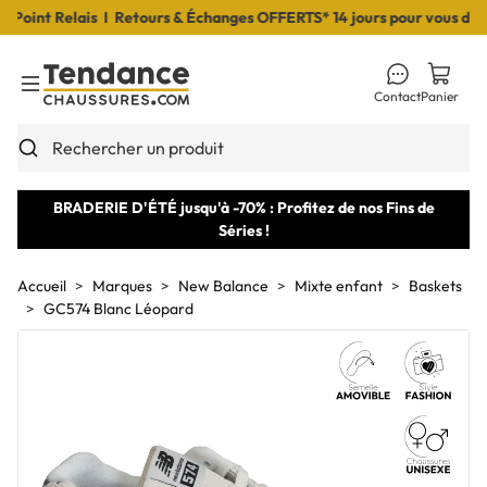
int Relais I Retours & Échanges OFFERTS* 14 jours pour vous décide
Contact
Panier
Toggle Menu
Rechercher un produit
BRADERIE D'ÉTÉ jusqu'à -70% : Profitez de nos Fins de
Séries !
Accueil
Marques
New Balance
Mixte enfant
Baskets
GC574 Blanc Léopard