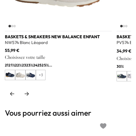
BASKETS & SNEAKERS NEW BALANCE ENFANT
BASKETS
NW574 Blanc Léopard
PV574 Bla
55,99 €
34,99 €
69
Choisissez votre taille
Choisissez 
21
21½
22½
23
23½
24
25
25½
...
30½
+3
Vous pourriez aussi aimer
Add to wishlist