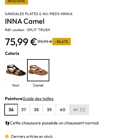
BRADERIE
SANDALES PLATES & NU-PIEDS MINKA
INNA Camel
Réf. couleur : SPLIT TRUSH
75,99 €
119,99 €
-36,67%
Coloris
Noir
Camel
Pointure
Guide des tailles
36
37
38
39
40
41
Cette chaussure possède un chaussant normal
Derniers articles en stock