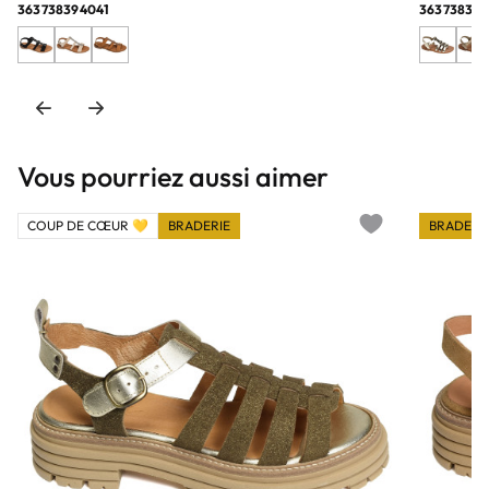
36
37
38
39
40
41
36
37
38
39
Vous pourriez aussi aimer
COUP DE CŒUR 💛
BRADERIE
BRADERI
Add to wishlist