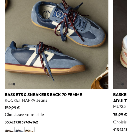
BASKETS & SNEAKERS BACK 70 FEMME
BASKETS
ROCKET NAPPA Jeans
ADULTE
ML725 Bl
159,99 €
Choisissez votre taille
75,99 €
11
Choisissez 
35
36
37
38
39
40
41
42
41½
42
43
44