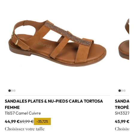
Add to wishlist
SANDALES PLATES & NU-PIEDS CARLA TORTOSA
SANDALES
FEMME
TROPÉZI
11657 Camel Cuivre
SH3327 T
44,99 €
69,99 €
45,99 €
69
-35,72%
Choisissez votre taille
Choisissez 