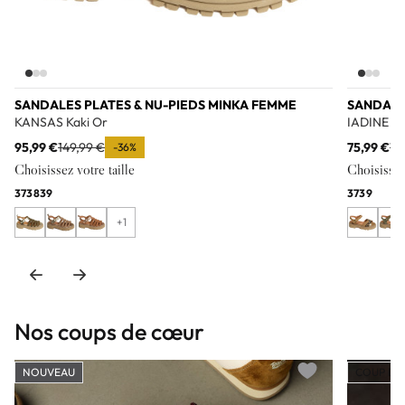
SANDALES PLATES & NU-PIEDS MINKA FEMME
SANDALE
KANSAS Kaki Or
IADINE M
95,99 €
149,99 €
75,99 €
11
-36%
Choisissez votre taille
Choisissez 
37
38
39
37
39
+1
Nos coups de cœur
NOUVEAU
COUP DE
Add to wishlist