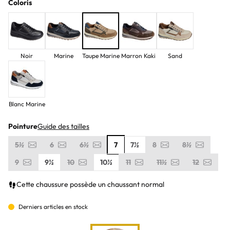
Coloris
Noir
Marine
Taupe Marine
Marron Kaki
Sand
Blanc Marine
Pointure
Guide des tailles
5½
6
6½
7
7½
8
8½
9
9½
10
10½
11
11½
12
Cette chaussure possède un chaussant normal
Derniers articles en stock