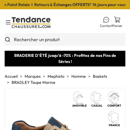
Point Relais I Retours & Échanges OFFERTS* 14 jours pour vous déci
Contact
Panier
Toggle Menu
Rechercher un produit
BRADERIE D'ÉTÉ jusqu'à -70% : Profitez de nos Fins de
Séries !
Accueil
Marques
Mephisto
Homme
Baskets
BRADLEY Taupe Marine