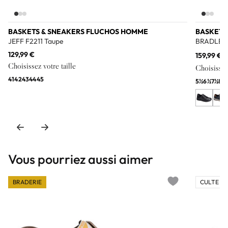
BASKETS & SNEAKERS FLUCHOS HOMME
BASKETS
JEFF F2211 Taupe
BRADLEY
129,99 €
159,99 €
1
Choisissez votre taille
Choisissez 
41
42
43
44
45
5½
6½
7½
8
8
Vous pourriez aussi aimer
BRADERIE
CULTE 💎
Add to wishlist