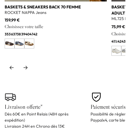
BASKETS & SNEAKERS BACK 70 FEMME
BASKETS
ROCKET NAPPA Jeans
ADULTE
ML725 Bl
159,99 €
Choisissez votre taille
75,99 €
11
Choisissez 
35
36
37
38
39
40
41
42
41½
42
43
44
Livraison offerte*
Paiement sécurisé
Dès 60€ en Point Relais (48H après
Possibilité de règlem
expédition)
Paypalx4, carte bleu
Livraison 24H en Chrono dès 13€