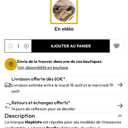
Quantité
−
+
AJOUTER AU PANIER
Add to 
Envie de le trouver dans une de nos boutiques
Voir disponibilité en boutique
Livraison offerte dès 60€*
Livraison estimée entre le mardi 18 août et le mercredi 19
août.
Retours et échanges offerts*
14 jours de réflexion pour se décider
Description
La marque
Mephisto
est réputée pour ses modèles de chaussures