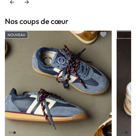
Nos coups de cœur
NOUVEAU
COUP DE
Add to wishlist