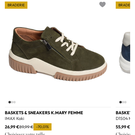
BRADERIE
BRADERI
Add to wishlist
BASKETS & SNEAKERS K.MARY FEMME
BASKETS
IMAX Kaki
D1S04 Ma
26,99 €
89,99 €
55,99 €
89
-70,01%
Choisissez votre taille
Choisissez 