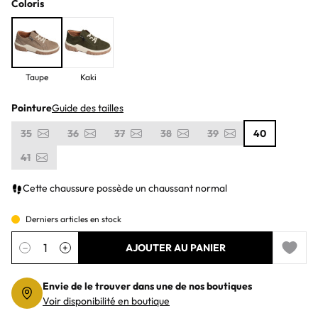
Coloris
Taupe
Kaki
Pointure
Guide des tailles
35
36
37
38
39
40
41
Cette chaussure possède un chaussant normal
Derniers articles en stock
Quantité
−
+
AJOUTER AU PANIER
Add to 
Envie de le trouver dans une de nos boutiques
Voir disponibilité en boutique