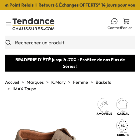
 Point Relais I Retours & Échanges OFFERTS* 14 jours pour vous déc
Contact
Panier
Toggle Menu
Rechercher un produit
BRADERIE D'ÉTÉ jusqu'à -70% : Profitez de nos Fins de
Séries !
Accueil
Marques
K.Mary
Femme
Baskets
IMAX Taupe