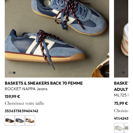
BASKETS & SNEAKERS BACK 70 FEMME
BASKETS
ROCKET NAPPA Jeans
ADULTE
ML725 Bl
159,99 €
Choisissez votre taille
75,99 €
11
Choisissez 
35
36
37
38
39
40
41
42
41½
42
43
44