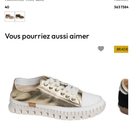
40
36
37
38
41
Vous pourriez aussi aimer
BRADERI
Add to wishlist