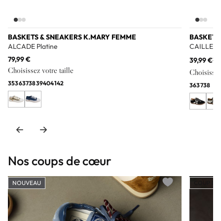
BASKETS & SNEAKERS K.MARY FEMME
BASKETS
ALCADE Platine
CAILLE No
79,99 €
39,99 €
79
Choisissez votre taille
Choisissez 
35
36
37
38
39
40
41
42
36
37
38
Nos coups de cœur
NOUVEAU
COUP DE
Add to wishlist