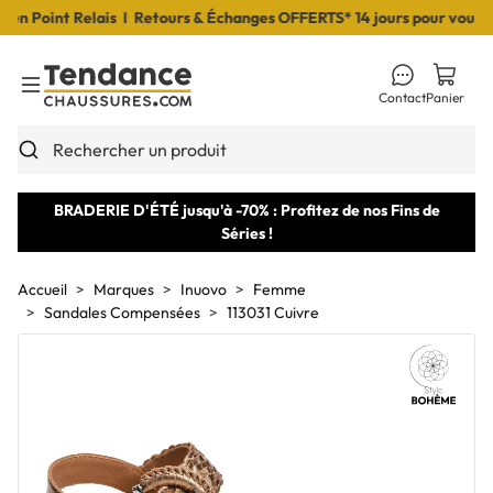
 Point Relais I Retours & Échanges OFFERTS* 14 jours pour vous déc
Contact
Panier
Toggle Menu
Rechercher un produit
BRADERIE D'ÉTÉ jusqu'à -70% : Profitez de nos Fins de
Séries !
Accueil
Marques
Inuovo
Femme
Sandales Compensées
113031 Cuivre