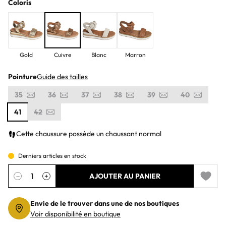
Coloris
Gold
Cuivre
Blanc
Marron
Pointure
Guide des tailles
35
36
37
38
39
40
41
42
Cette chaussure possède un chaussant normal
Derniers articles en stock
Quantité
−
+
AJOUTER AU PANIER
Add to 
Envie de le trouver dans une de nos boutiques
Voir disponibilité en boutique