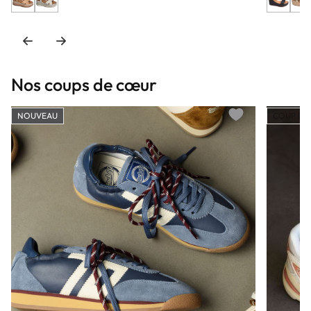
Nos coups de cœur
NOUVEAU
COUP DE
Add to wishlist