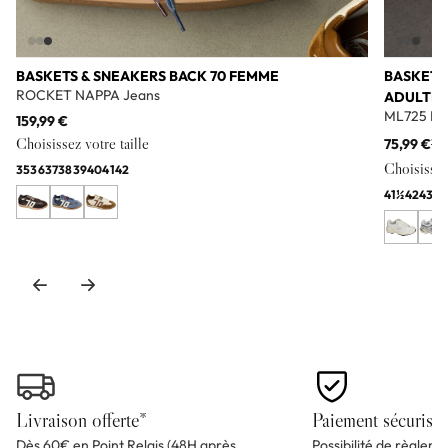
BASKETS & SNEAKERS BACK 70 FEMME
BASKETS
ROCKET NAPPA Jeans
ADULTE
ML725 Bl
159,99 €
Choisissez votre taille
75,99 €
11
Choisissez 
35
36
37
38
39
40
41
42
41½
42
43
44
Livraison offerte*
Paiement sécurisé
Dès 60€ en Point Relais (48H après
Possibilité de règlem