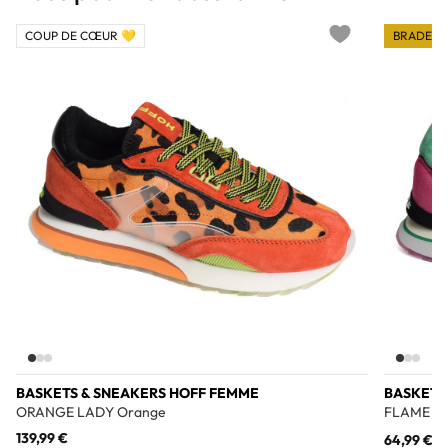
COUP DE CŒUR 💛
BRADERI
Add to wishlist
BASKETS & SNEAKERS HOFF FEMME
BASKETS
ORANGE LADY Orange
FLAME Ro
139,99 €
64,99 €
12