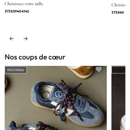
Choisissez votre taille
Choisissez 
37
38
39
40
41
42
37
38
40
Nos coups de cœur
NOUVEAU
COUP DE
Add to wishlist