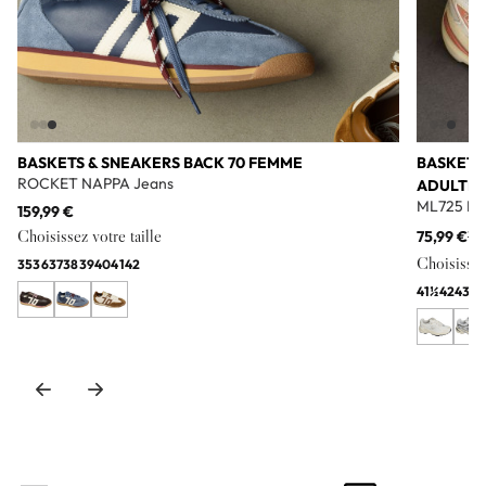
BASKETS & SNEAKERS BACK 70 FEMME
BASKETS
ROCKET NAPPA Jeans
ADULTE
ML725 Bl
159,99 €
Choisissez votre taille
75,99 €
11
Choisissez 
35
36
37
38
39
40
41
42
41½
42
43
44