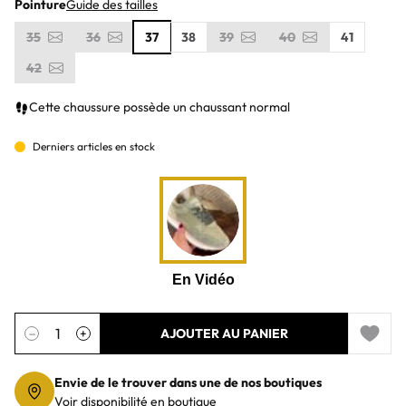
Pointure
Guide des tailles
35
36
37
38
39
40
41
42
Cette chaussure possède un chaussant normal
Derniers articles en stock
Quantité
−
+
AJOUTER AU PANIER
Add to 
Envie de le trouver dans une de nos boutiques
Voir disponibilité en boutique