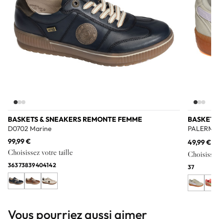
BASKETS & SNEAKERS REMONTE FEMME
BASKETS
D0702 Marine
PALERMO 
99,99 €
49,99 €
99
Choisissez votre taille
Choisissez 
36
37
38
39
40
41
42
37
Vous pourriez aussi aimer