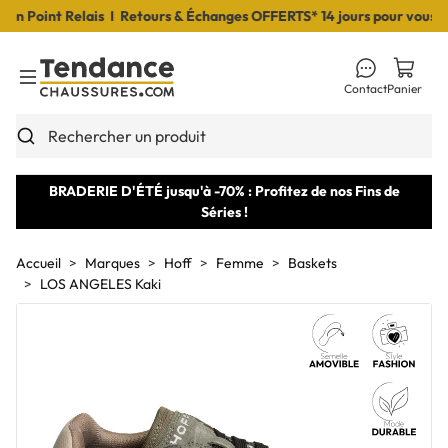
 Point Relais I Retours & Échanges OFFERTS* 14 jours pour vous déci
Contact
Panier
Toggle Menu
Rechercher un produit
BRADERIE D'ÉTÉ jusqu'à -70% : Profitez de nos Fins de
Séries !
Accueil
Marques
Hoff
Femme
Baskets
LOS ANGELES Kaki