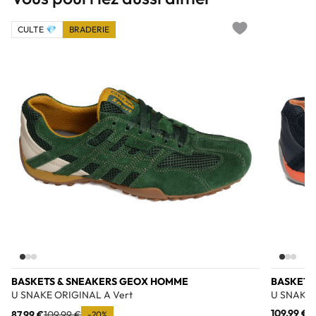
CULTE 💎
BRADERIE
Add to wishlist
BASKETS & SNEAKERS GEOX HOMME
BASKETS
U SNAKE ORIGINAL A Vert
U SNAKE 
109,99 €
87,99 €
109,99 €
-20%