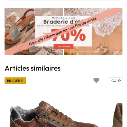
Articles similaires
BRADERIE
COUP DE
Add to wishlist