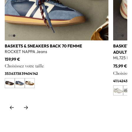
BASKETS & SNEAKERS BACK 70 FEMME
BASKETS
ROCKET NAPPA Jeans
ADULTE
ML725 Bl
159,99 €
Choisissez votre taille
75,99 €
11
Choisissez 
35
36
37
38
39
40
41
42
41½
42
43
44