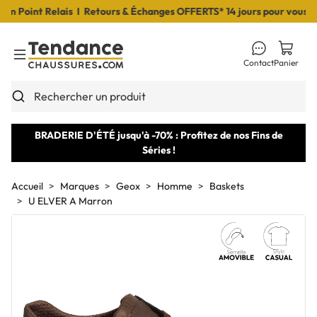
Point Relais I Retours & Échanges OFFERTS* 14 jours pour vous déci
Contact
Panier
Toggle Menu
Rechercher un produit
BRADERIE D'ÉTÉ jusqu'à -70% : Profitez de nos Fins de
Séries !
Accueil
Marques
Geox
Homme
Baskets
U ELVER A Marron