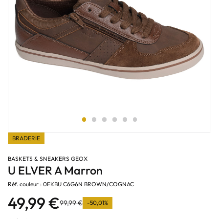
BRADERIE
BASKETS & SNEAKERS GEOX
U ELVER A Marron
Réf. couleur : 0EKBU C6G6N BROWN/COGNAC
49,99 €
99,99 €
-50,01%