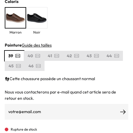
Coloris
Marron
Noir
Pointure
Guide des tailles
39
40
41
42
43
44
45
46
Cette chaussure possède un chaussant normal
Nous vous contacterons par e-mail quand cet article sera de
retour en stock.
S’ab
Rupture de stock