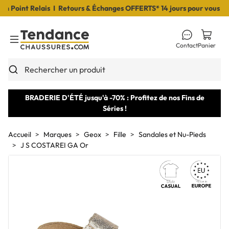
Point Relais I Retours & Échanges OFFERTS* 14 jours pour vous décid
Contact
Panier
Toggle Menu
Rechercher un produit
BRADERIE D'ÉTÉ jusqu'à -70% : Profitez de nos Fins de
Séries !
Accueil
Marques
Geox
Fille
Sandales et Nu-Pieds
J S COSTAREI GA Or