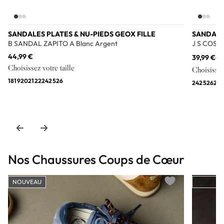
SANDALES PLATES & NU-PIEDS GEOX FILLE
SANDALES
B SANDAL ZAPITO A Blanc Argent
J S COSTA
44,99 €
39,99 €
49
Choisissez votre taille
Choisissez 
18
19
20
21
22
24
25
26
24
25
26
27
2
Nos Chaussures Coups de Cœur
NOUVEAU
COUP DE
Add to wishlist