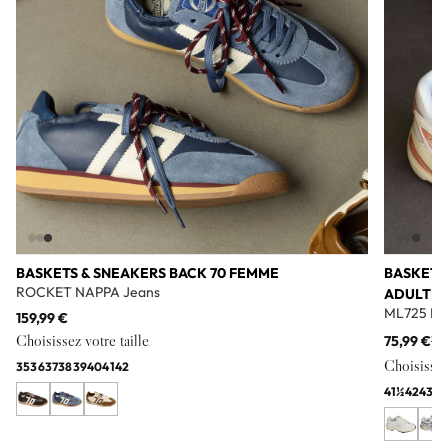
BASKETS & SNEAKERS BACK 70 FEMME
BASKETS
ROCKET NAPPA Jeans
ADULTE
ML725 Bl
159,99 €
Choisissez votre taille
75,99 €
11
Choisissez 
35
36
37
38
39
40
41
42
41½
42
43
44