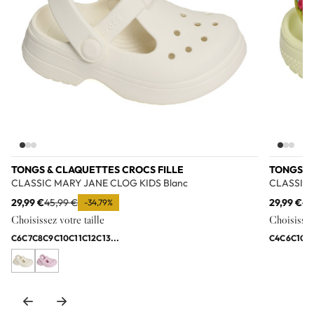
TONGS & CLAQUETTES CROCS FILLE
TONGS &
CLASSIC MARY JANE CLOG KIDS Blanc
CLASSIC 
29,99 €
45,99 €
29,99 €
45
-34,79%
Choisissez votre taille
Choisissez 
C6
C7
C8
C9
C10
C11
C12
C13
...
C4
C6
C10