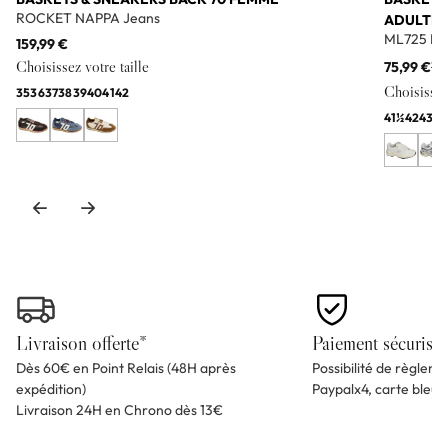
ROCKET NAPPA Jeans
ADULTE
ML725 Bl
159,99 €
Choisissez votre taille
75,99 €
11
Choisissez 
35
36
37
38
39
40
41
42
41½
42
43
44
Livraison offerte*
Paiement sécurisé
Dès 60€ en Point Relais (48H après
Possibilité de règlem
expédition)
Paypalx4, carte bleu
Livraison 24H en Chrono dès 13€