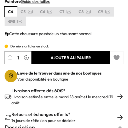
Pointure
Guide des tailles
C4
C5
C6
C7
C8
C9
C10
Cette chaussure possède un chaussant normal
Derniers articles en stock
Quantité
−
+
AJOUTER AU PANIER
Add to 
Envie de le trouver dans une de nos boutiques
Voir disponibilité en boutique
Livraison offerte dès 60€*
Livraison estimée entre le mardi 18 août et le mercredi 19
août.
Retours et échanges offerts*
14 jours de réflexion pour se décider
Description