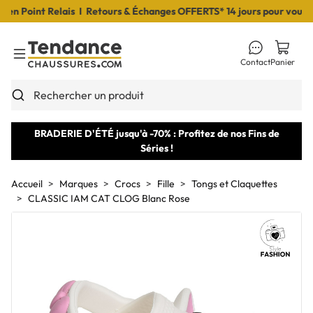
 Point Relais I Retours & Échanges OFFERTS* 14 jours pour vous déc
Contact
Panier
Toggle Menu
Rechercher un produit
BRADERIE D'ÉTÉ jusqu'à -70% : Profitez de nos Fins de
Séries !
Accueil
Marques
Crocs
Fille
Tongs et Claquettes
CLASSIC IAM CAT CLOG Blanc Rose