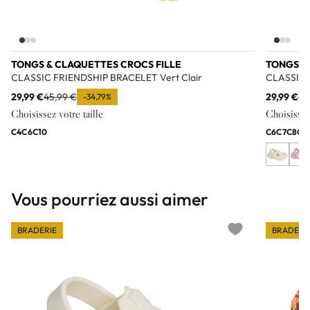
TONGS & CLAQUETTES CROCS FILLE
TONGS &
CLASSIC FRIENDSHIP BRACELET Vert Clair
CLASSIC 
29,99 €
45,99 €
29,99 €
45
-34,79%
Choisissez votre taille
Choisissez 
C4
C6
C10
C6
C7
C8
C9
Vous pourriez aussi aimer
BRADERIE
BRADERI
Add to wishlist