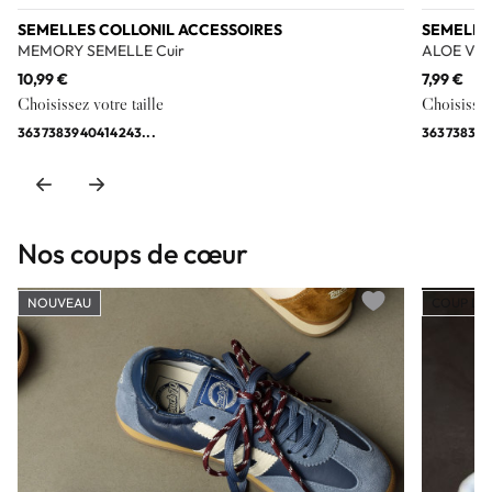
SEMELLES COLLONIL ACCESSOIRES
SEMELLE
MEMORY SEMELLE Cuir
ALOE VER
10,99 €
7,99 €
Choisissez votre taille
Choisissez 
36
37
38
39
40
41
42
43
...
36
37
38
39
Nos coups de cœur
NOUVEAU
COUP DE
Add to wishlist