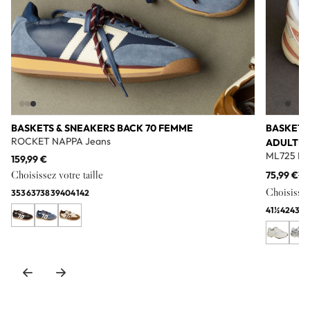
BASKETS & SNEAKERS BACK 70 FEMME
BASKETS
ROCKET NAPPA Jeans
ADULTE
ML725 Bl
159,99 €
Choisissez votre taille
75,99 €
11
Choisissez 
35
36
37
38
39
40
41
42
41½
42
43
44