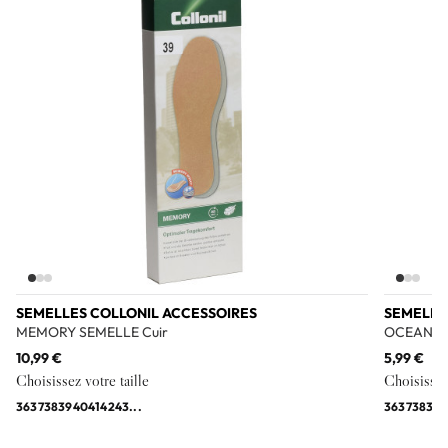
SEMELLES COLLONIL ACCESSOIRES
SEMELLE
MEMORY SEMELLE Cuir
OCEAN BL
10,99 €
5,99 €
Choisissez votre taille
Choisissez 
36
37
38
39
40
41
42
43
...
36
37
38
39