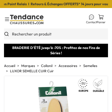
 Point Relais I Retours & Échanges OFFERTS* 14 jours pour vous déc
Contact
Panier
Toggle Menu
Rechercher un produit
BRADERIE D'ÉTÉ jusqu'à -70% : Profitez de nos Fins de
Séries !
Accueil
Marques
Collonil
Accessoires
Semelles
LUXOR SEMELLE CUIR Cuir