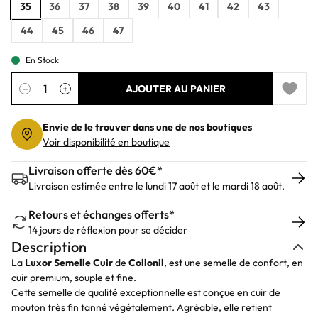
35
36
37
38
39
40
41
42
43
44
45
46
47
En Stock
Quantité
−
+
AJOUTER AU PANIER
Add to 
Envie de le trouver dans une de nos boutiques
Voir disponibilité en boutique
Livraison offerte dès 60€*
Livraison estimée entre le lundi 17 août et le mardi 18 août.
Retours et échanges offerts*
14 jours de réflexion pour se décider
Description
La
Luxor Semelle Cuir
de
Collonil
, est une semelle de confort, en
cuir premium, souple et fine.
Cette semelle de qualité exceptionnelle est conçue en cuir de
mouton très fin tanné végétalement. Agréable, elle retient