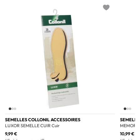
Add to wishlist
SEMELLES COLLONIL ACCESSOIRES
SEMELLE
LUXOR SEMELLE CUIR Cuir
MEMORY S
9,99 €
10,99 €