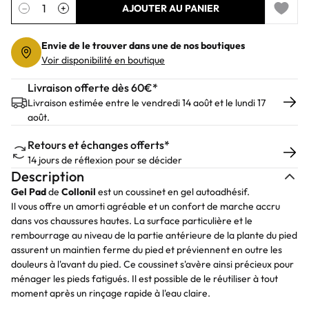
Quantité
−
+
AJOUTER AU PANIER
Add to 
Envie de le trouver dans une de nos boutiques
Voir disponibilité en boutique
Livraison offerte dès 60€*
Livraison estimée entre le vendredi 14 août et le lundi 17
août.
Retours et échanges offerts*
14 jours de réflexion pour se décider
Description
Gel Pad
de
Collonil
est un coussinet en gel autoadhésif.
Il vous offre un amorti agréable et un confort de marche accru
dans vos chaussures hautes. La surface particulière et le
rembourrage au niveau de la partie antérieure de la plante du pied
assurent un maintien ferme du pied et préviennent en outre les
douleurs à l'avant du pied. Ce coussinet s'avère ainsi précieux pour
ménager les pieds fatigués. Il est possible de le réutiliser à tout
moment après un rinçage rapide à l'eau claire.