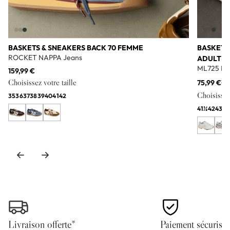
BASKETS & SNEAKERS BACK 70 FEMME
BASKETS
ROCKET NAPPA Jeans
ADULTE
ML725 Bl
159,99 €
Choisissez votre taille
75,99 €
11
Choisissez 
35
36
37
38
39
40
41
42
41½
42
43
44
Livraison offerte*
Paiement sécurisé