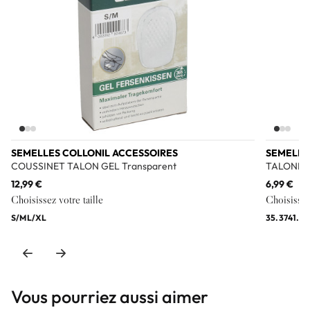
SEMELLES COLLONIL ACCESSOIRES
SEMELLE
COUSSINET TALON GEL Transparent
TALONNET
12,99 €
6,99 €
Choisissez votre taille
Choisissez 
S/M
L/XL
35.37
41.43
Vous pourriez aussi aimer