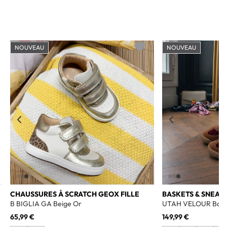
NOUVEAU
NOUVEAU
o wishlist
Add to wishlist
CHAUSSURES À SCRATCH GEOX FILLE
BASKETS & SNEAK
B BIGLIA GA Beige Or
UTAH VELOUR Bord
65,99 €
149,99 €