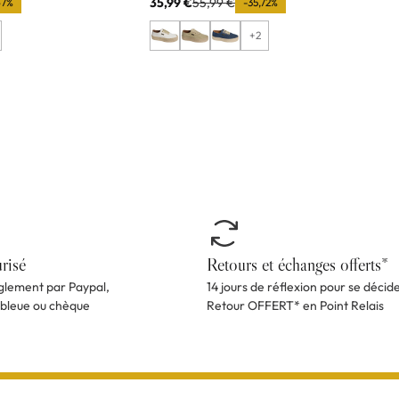
35,99 €
55,99 €
67%
-35,72%
+2
risé
Retours et échanges offerts*
èglement par Paypal,
14 jours de réflexion pour se décid
 bleue ou chèque
Retour OFFERT* en Point Relais