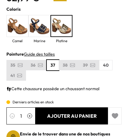
Coloris
Camel
Marine
Platine
Pointure
Guide des tailles
35
36
37
38
39
40
41
Cette chaussure possède un chaussant normal
Derniers articles en stock
Quantité
AJOUTER AU PANIER
−
+
Add to wishl
Envie de le trouver dans une de nos boutiques