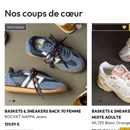
Nos coups de cœur
NOUVEAU
COUP DE CŒUR 💛
Add to wishlist
BASKETS & SNEAKERS BACK 70 FEMME
BASKETS & SNEAK
ROCKET NAPPA Jeans
MIXTE ADULTE
ML725 Blanc Orang
159,99 €