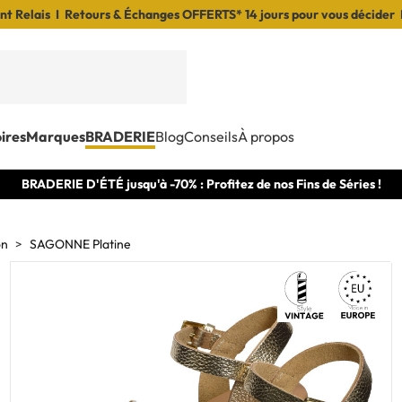
t Relais I Retours & Échanges OFFERTS* 14 jours pour vous décider 
ires
Marques
BRADERIE
Blog
Conseils
À propos
BRADERIE D'ÉTÉ jusqu'à -70% : Profitez de nos Fins de Séries !
on
SAGONNE Platine