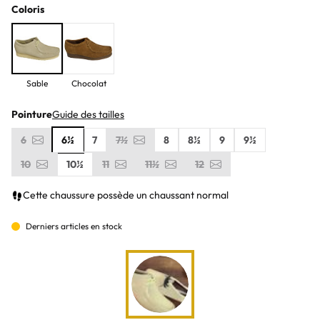
Coloris
Sable
Chocolat
Pointure
Guide des tailles
6
6½
7
7½
8
8½
9
9½
10
10½
11
11½
12
Cette chaussure possède un chaussant normal
Derniers articles en stock