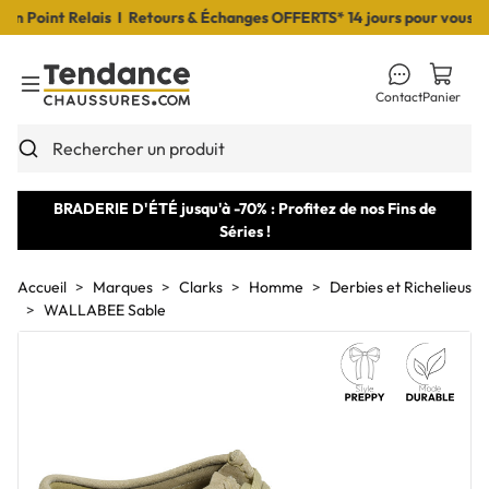
Point Relais I Retours & Échanges OFFERTS* 14 jours pour vous déci
Contact
Panier
Toggle Menu
Rechercher un produit
BRADERIE D'ÉTÉ jusqu'à -70% : Profitez de nos Fins de
Séries !
Accueil
Marques
Clarks
Homme
Derbies et Richelieus
WALLABEE Sable