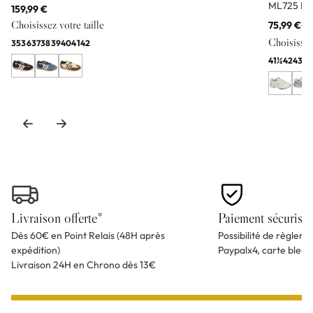
ML725 Bl
159,99 €
Choisissez votre taille
75,99 €
11
Choisissez 
35
36
37
38
39
40
41
42
41½
42
43
44
Livraison offerte*
Paiement sécurisé
Dès 60€ en Point Relais (48H après
Possibilité de règlem
expédition)
Paypalx4, carte bleu
Livraison 24H en Chrono dès 13€