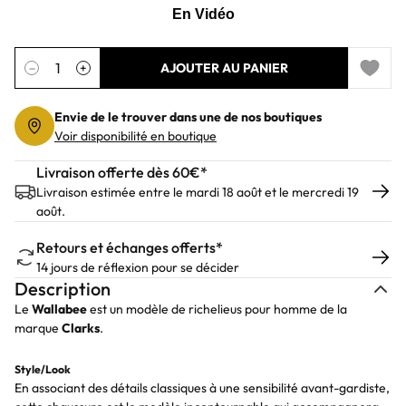
Quantité
−
+
AJOUTER AU PANIER
Add to 
Envie de le trouver dans une de nos boutiques
Voir disponibilité en boutique
Livraison offerte dès 60€*
Livraison estimée entre le mardi 18 août et le mercredi 19
août.
Retours et échanges offerts*
14 jours de réflexion pour se décider
Description
Le
Wallabee
est un modèle de richelieus pour homme de la
marque
Clarks
.
Style/Look
En associant des détails classiques à une sensibilité avant-gardiste,