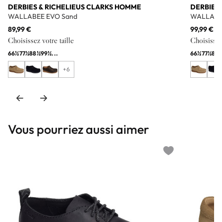
DERBIES & RICHELIEUS CLARKS HOMME
DERBIES
WALLABEE EVO Sand
WALLABE
89,99 €
99,99 €
Choisissez votre taille
Choisissez 
6
6½
7
7½
8
8½
9
9½
...
6
6½
7
7½
8
8
+6
Vous pourriez aussi aimer
Add to wishlist