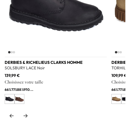
DERBIES & RICHELIEUS CLARKS HOMME
DERBIES
SOLSBURY LACE Noir
TORHILL 
139,99 €
109,99 €
Choisissez votre taille
Choisissez 
6
6½
7
7½
8
8½
9
10
...
6
6½
7
7½
8
8