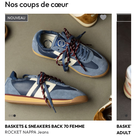
Nos coups de cœur
NOUVEAU
COUP DE
Add to wishlist
BASKETS & SNEAKERS BACK 70 FEMME
BASKETS
ROCKET NAPPA Jeans
ADULTE