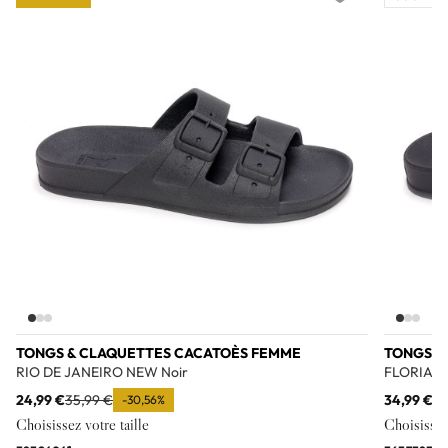
Add to wishlist
TONGS & CLAQUETTES CACATOÈS FEMME
TONGS &
RIO DE JANEIRO NEW Noir
FLORIANO
24,99 €
35,99 €
34,99 €
49
-30,56%
Choisissez votre taille
Choisissez 