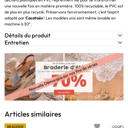
déchets plastiques en PVC reprennent vie pour se transformer
une nouvelle fois en matière première. 100% recyclable, le PVC est
de plus en plus recyclé. Préservons l'environnement, c'est l'esprit
adopté par
Cacatoès
! Les modèles unis sont même lavable en
machine à 30°.
Détails du produit
Entretien
Articles similaires
BRADERIE
COUP DE