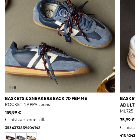
BASKETS & SNEAKERS BACK 70 FEMME
BASKETS
ROCKET NAPPA Jeans
ADULTE
ML725 Bl
159,99 €
Choisissez votre taille
75,99 €
11
Choisissez 
35
36
37
38
39
40
41
42
41½
42
43
44