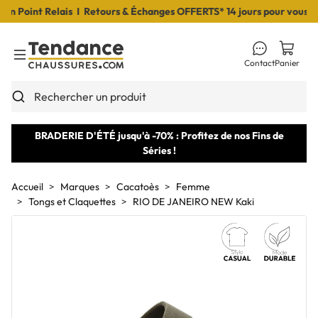
Point Relais I Retours & Échanges OFFERTS* 14 jours pour vous déci
Contact
Panier
Toggle Menu
Rechercher un produit
BRADERIE D'ÉTÉ jusqu'à -70% : Profitez de nos Fins de
Séries !
Accueil
Marques
Cacatoès
Femme
Tongs et Claquettes
RIO DE JANEIRO NEW Kaki