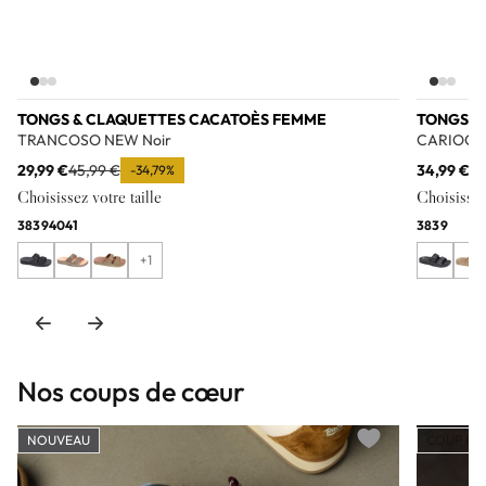
TONGS & CLAQUETTES CACATOÈS FEMME
TONGS &
TRANCOSO NEW Noir
CARIOCA
29,99 €
45,99 €
34,99 €
49
-34,79%
Choisissez votre taille
Choisissez 
38
39
40
41
38
39
+1
Nos coups de cœur
NOUVEAU
COUP DE
Add to wishlist