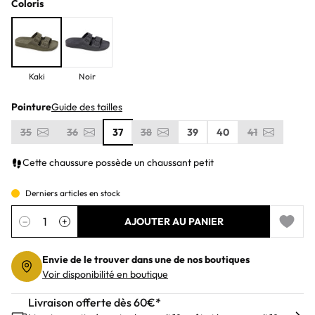
Coloris
Kaki
Noir
Pointure
Guide des tailles
35
36
37
38
39
40
41
Cette chaussure possède un chaussant petit
Derniers articles en stock
Quantité
−
+
AJOUTER AU PANIER
Add to 
Envie de le trouver dans une de nos boutiques
Voir disponibilité en boutique
Livraison offerte dès 60€*