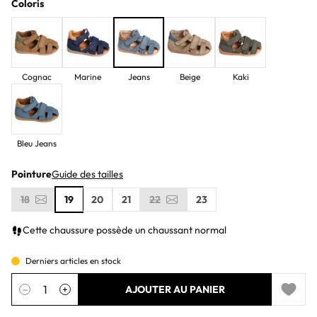
Coloris
Cognac
Marine
Jeans
Beige
Kaki
Bleu Jeans
Pointure
Guide des tailles
18
19
20
21
22
23
Cette chaussure possède un chaussant normal
Derniers articles en stock
Quantité
−
+
AJOUTER AU PANIER
Add to 