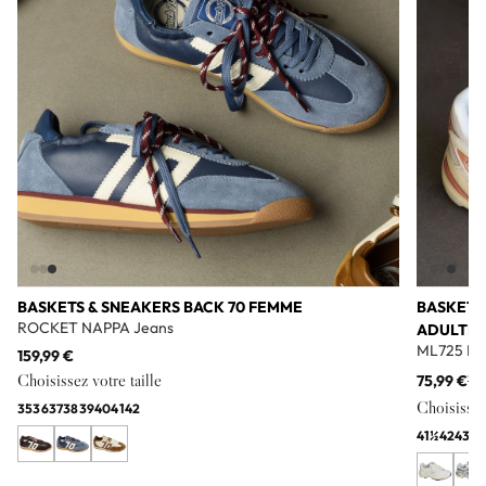
BASKETS & SNEAKERS BACK 70 FEMME
BASKETS
ROCKET NAPPA Jeans
ADULTE
ML725 Bl
159,99 €
Choisissez votre taille
75,99 €
11
Choisissez 
35
36
37
38
39
40
41
42
41½
42
43
44