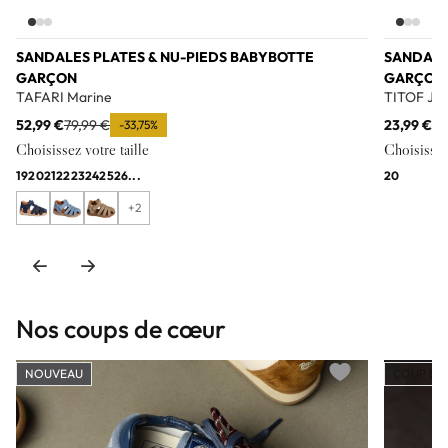
SANDALES PLATES & NU-PIEDS BABYBOTTE
SANDALE
GARÇON
GARÇON
TAFARI Marine
TITOF Je
52,99 €
79,99 €
23,99 €
79
-33,75%
Choisissez votre taille
Choisissez 
19
20
21
22
23
24
25
26
...
20
+2
Nos coups de cœur
NOUVEAU
COUP DE
Add to wishlist