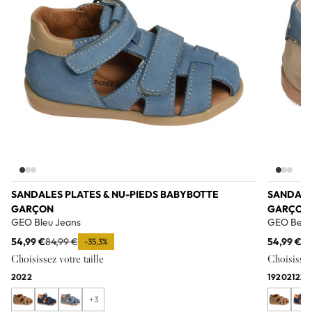
SANDALES PLATES & NU-PIEDS BABYBOTTE
SANDALE
GARÇON
GARÇON
GEO Bleu Jeans
GEO Beig
54,99 €
84,99 €
54,99 €
84
-35,3%
Choisissez votre taille
Choisissez 
20
22
19
20
21
22
2
+3