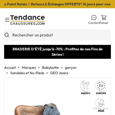
Point Relais I Retours & Échanges OFFERTS* 14 jours pour vous déci
Contact
Panier
Toggle Menu
Rechercher un produit
BRADERIE D'ÉTÉ jusqu'à -70% : Profitez de nos Fins de
Séries !
Accueil
Marques
Babybotte
garçon
Sandales et Nu-Pieds
GEO Jeans