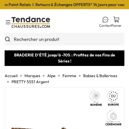
 Point Relais I Retours & Échanges OFFERTS* 14 jours pour vous déc
Contact
Panier
Toggle Menu
Rechercher un produit
BRADERIE D'ÉTÉ jusqu'à -70% : Profitez de nos Fins de
Séries !
Accueil
Marques
Alpe
Femme
Babies & Ballerines
PRETTY 5551 Argent