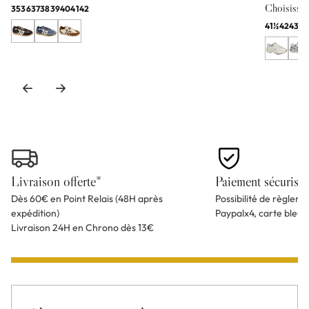
Choisissez 
35
36
37
38
39
40
41
42
41½
42
43
44
Livraison offerte*
Paiement sécurisé
Dès 60€ en Point Relais (48H après
Possibilité de règlem
expédition)
Paypalx4, carte bleu
Livraison 24H en Chrono dès 13€