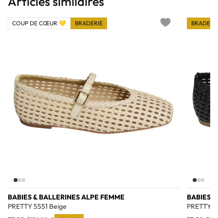
Articles similaires
COUP DE CŒUR 💛
BRADERIE
BRADERI
Add to wishlist
BABIES & BALLERINES ALPE FEMME
BABIES &
PRETTY 5551 Beige
PRETTY 55