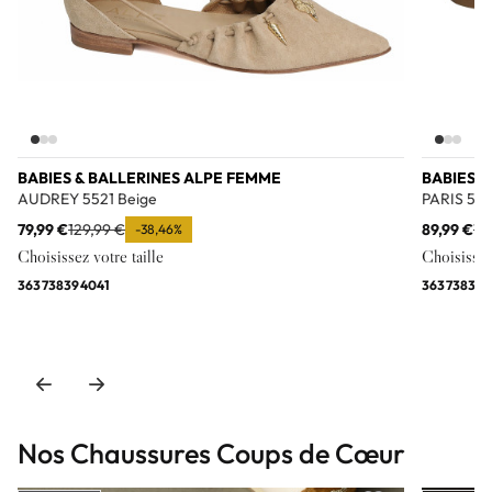
BABIES & BALLERINES ALPE FEMME
BABIES &
AUDREY 5521 Beige
PARIS 555
79,99 €
129,99 €
89,99 €
10
-38,46%
Choisissez votre taille
Choisissez 
36
37
38
39
40
41
36
37
38
39
Nos Chaussures Coups de Cœur