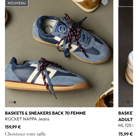
NOUVEAU
COUP DE
Add to wishlist
BASKETS & SNEAKERS BACK 70 FEMME
BASKETS
ROCKET NAPPA Jeans
ADULTE
ML725 Bl
159,99 €
Choisissez votre taille
75,99 €
11