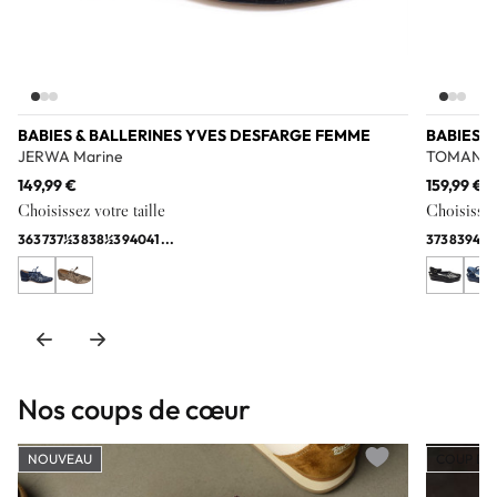
BABIES & BALLERINES YVES DESFARGE FEMME
BABIES 
JERWA Marine
TOMAN N
149,99 €
159,99 €
Choisissez votre taille
Choisissez 
36
37
37½
38
38½
39
40
41
...
37
38
39
40
Nos coups de cœur
NOUVEAU
COUP DE
Add to wishlist