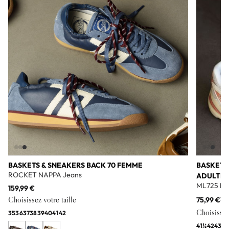
BASKETS & SNEAKERS BACK 70 FEMME
BASKETS
ROCKET NAPPA Jeans
ADULTE
ML725 Bl
159,99 €
Choisissez votre taille
75,99 €
11
Choisissez 
35
36
37
38
39
40
41
42
41½
42
43
44