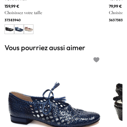
159,99 €
79,99 €
Choisissez votre taille
Choisissez 
37
38
39
40
36
37
38
39
4
Vous pourriez aussi aimer
Add to wishlist