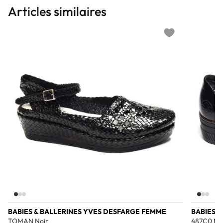
Articles similaires
Add to wishlist
BABIES & BALLERINES YVES DESFARGE FEMME
BABIES &
TOMAN Noir
487C0 No