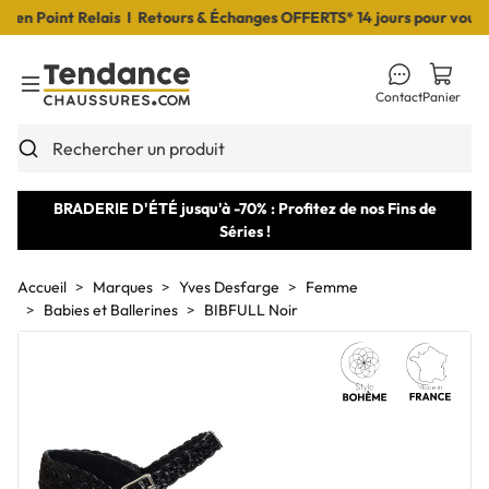
n Point Relais I Retours & Échanges OFFERTS* 14 jours pour vous déc
Contact
Panier
Toggle Menu
Rechercher un produit
BRADERIE D'ÉTÉ jusqu'à -70% : Profitez de nos Fins de
Séries !
Accueil
Marques
Yves Desfarge
Femme
Babies et Ballerines
BIBFULL Noir