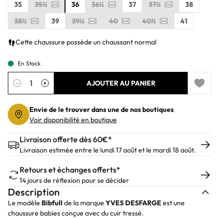
35
35½
36
36½
37
37½
38
38½
39
39½
40
40½
41
Cette chaussure possède un chaussant normal
En Stock
Quantité
−
+
AJOUTER AU PANIER
Add to 
Envie de le trouver dans une de nos boutiques
Voir disponibilité en boutique
Livraison offerte dès 60€*
Livraison estimée entre le lundi 17 août et le mardi 18 août.
Retours et échanges offerts*
14 jours de réflexion pour se décider
Description
Le modèle
Bibfull
de la marque
YVES DESFARGE
est une
chaussure babies conçue avec du cuir tressé.