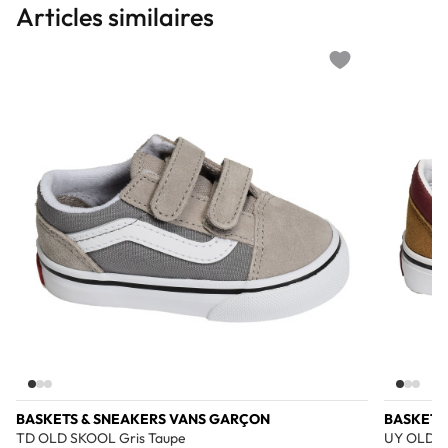
Articles similaires
Add to wishlist
BASKETS & SNEAKERS VANS GARÇON
BASKETS
TD OLD SKOOL Gris Taupe
UY OLD S