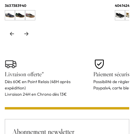
36
37
38
39
40
40
41
42
43
4
Livraison offerte*
Paiement sécurisé
Dès 60€ en Point Relais (48H après
Possibilité de règlem
expédition)
Paypalx4, carte bleu
Livraison 24H en Chrono dès 13€
Abonnement newsletter