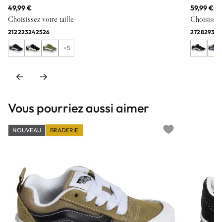
49,99 €
59,99 €
Choisissez votre taille
Choisissez 
21
22
23
24
25
26
27
28
29
31
3
+5
Vous pourriez aussi aimer
NOUVEAU
BRADERIE
Add to wishlist