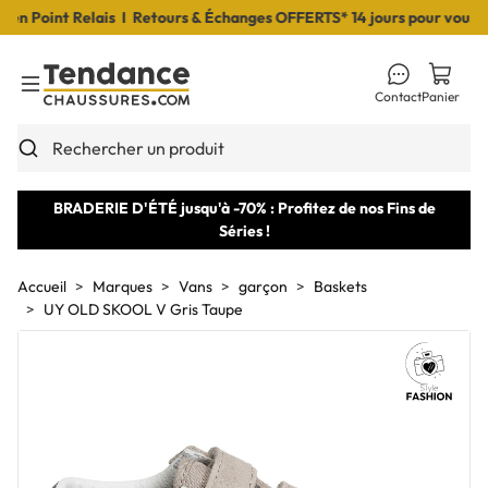
 Point Relais I Retours & Échanges OFFERTS* 14 jours pour vous déc
Contact
Panier
Toggle Menu
Rechercher un produit
BRADERIE D'ÉTÉ jusqu'à -70% : Profitez de nos Fins de
Séries !
Accueil
Marques
Vans
garçon
Baskets
UY OLD SKOOL V Gris Taupe