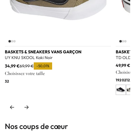
BASKETS & SNEAKERS VANS GARÇON
BASKETS
UY KNU SKOOL Kaki Noir
TD OLD S
49,99 €
34,99 €
69,99 €
-50,01%
Choisissez 
Choisissez votre taille
19
20
21
22
2
32
Nos coups de cœur