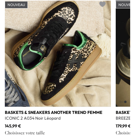
NOUVEAU
NOUVEA
Add to wishlist
BASKETS & SNEAKERS ANOTHER TREND FEMME
BASKETS
ICONIC 2 A034 Noir Léopard
BREEZE 3
145,99 €
179,99 €
Choisissez votre taille
Choisissez 