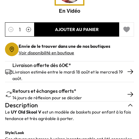
Quantité
−
+
AJOUTER AU PANIER
Add to 
Envie de le trouver dans une de nos boutiques
Voir disponibilité en boutique
Livraison offerte dès 60€*
Livraison estimée entre le mardi 18 août et le mercredi 19
août.
Retours et échanges offerts*
14 jours de réflexion pour se décider
Description
Le
UY Old Skool V
est un modèle de baskets pour enfant à la fois
tendance et très agréable à porter.
Style/Look