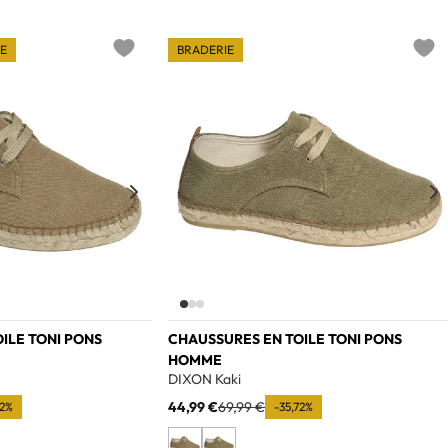
E
BRADERIE
Add to wishlist
Add t
ILE TONI PONS
CHAUSSURES EN TOILE TONI PONS
HOMME
DIXON Kaki
44,99 €
69,99 €
72%
-35,72%