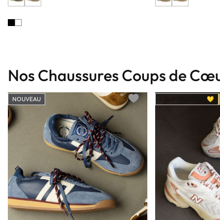
Nos Chaussures Coups de Cœ
NOUVEAU
COUP DE CŒUR 💛
Add to wishlist