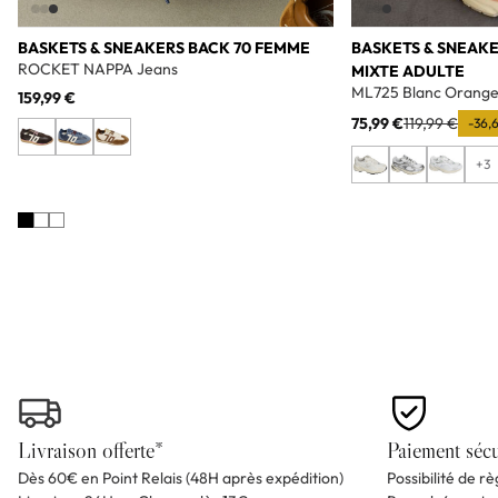
BASKETS & SNEAKERS BACK 70 FEMME
BASKETS & SNEAK
ROCKET NAPPA Jeans
MIXTE ADULTE
ML725 Blanc Orang
159,99 €
75,99 €
119,99 €
-36,
+3
Livraison offerte*
Paiement sécu
Dès 60€ en Point Relais (48H après expédition)
Possibilité de r