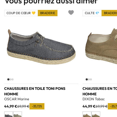
Vous pourriez aussi aimer
COUP DE CŒUR 💛
BRADERIE
CULTE 💎
BRADERI
Add to wishlist
CHAUSSURES EN TOILE TONI PONS
CHAUSSURES EN TO
HOMME
HOMME
OSCAR Marine
DIXON Tabac
44,99 €
69,99 €
44,99 €
69,99 €
-35,72%
-35,