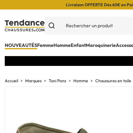
Livraison OFFERTE Dès 60€ en Poin
NOUVEAUTÉS
Femme
Homme
Enfant
Maroquinerie
Accesso
Accueil
Marques
Toni Pons
Homme
Chaussures en toile