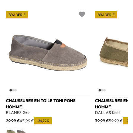
BRADERIE
BRADERIE
o wishlist
Add to wishlist
CHAUSSURES EN TOILE TONI PONS
CHAUSSURES EN T
HOMME
HOMME
BLANES Gris
DALLAS Kaki
29,99 €
45,99 €
39,99 €
59,99 €
-34,79%
-33,