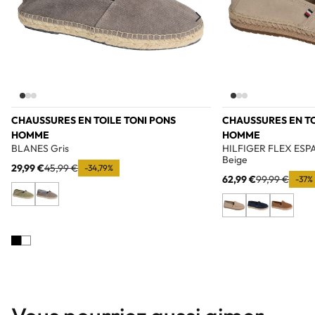
CHAUSSURES EN TOILE TONI PONS
CHAUSSURES EN TO
HOMME
HOMME
BLANES Gris
HILFIGER FLEX ESP
Beige
29,99 €
45,99 €
-34,79%
62,99 €
99,99 €
-37%