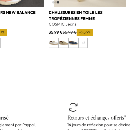
ERS NEW BALANCE
CHAUSSURES EN TOILE LES
TROPÉZIENNES FEMME
e
COSMIC Jeans
35,99 €
55,99 €
67%
-35,72%
+2
risé
Retours et échanges offerts*
èglement par Paypal,
14 jours de réflexion pour se décid