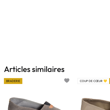
Articles similaires
BRADERIE
COUP DE CŒUR 💛
Add to wishlist