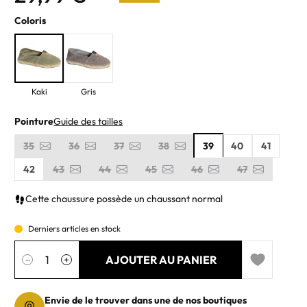
Coloris
Kaki
Gris
Pointure
Guide des tailles
35
36
37
38
39
40
41
42
43
44
45
46
47
Cette chaussure possède un chaussant normal
Derniers articles en stock
Quantité
AJOUTER AU PANIER
−
+
Add to wishl
Envie de le trouver dans une de nos boutiques