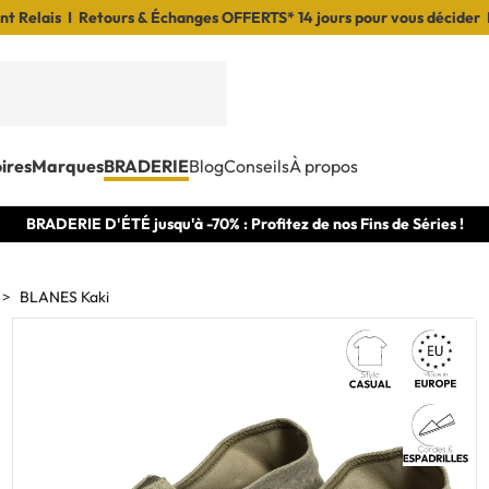
t Relais I Retours & Échanges OFFERTS* 14 jours pour vous décider 
ires
Marques
BRADERIE
Blog
Conseils
À propos
BRADERIE D'ÉTÉ jusqu'à -70% : Profitez de nos Fins de Séries !
BLANES Kaki