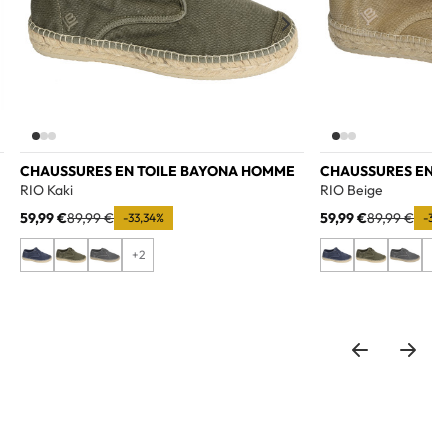
CHAUSSURES EN TOILE BAYONA HOMME
CHAUSSURES EN 
RIO Kaki
RIO Beige
59,99 €
89,99 €
59,99 €
89,99 €
-33,34%
-33,
+2
+2