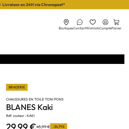
I Livraison en 24H via Chronopost*
Boutiques
Contact
Wishlists
Compte
Panier
BRADERIE
CHAUSSURES EN TOILE TONI PONS
BLANES Kaki
Réf. couleur : KAKI
29,99 €
45,99 €
-34,79%