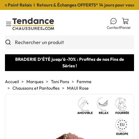
Point Relais I Retours & Échanges OFFERTS* 14 jours pour vous déci
Contact
Panier
Toggle Menu
Rechercher un produit
BRADERIE D'ÉTÉ jusqu'à -70% : Profitez de nos Fins de
Séries !
Accueil
Marques
Toni Pons
Femme
Chaussons et Pantoufles
MAUI Rose