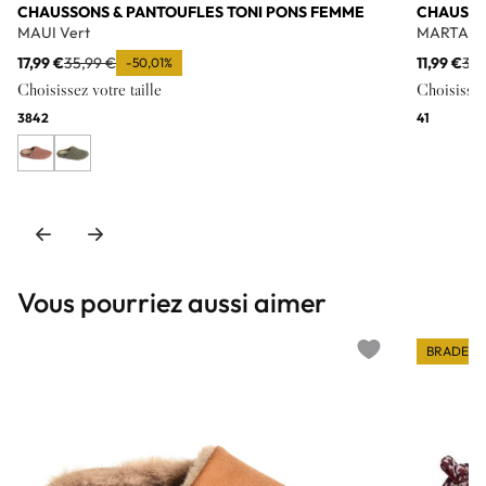
CHAUSSONS & PANTOUFLES TONI PONS FEMME
CHAUSSO
MAUI Vert
MARTA Bl
17,99 €
35,99 €
11,99 €
39,
-50,01%
Choisissez votre taille
Choisissez 
38
42
41
Vous pourriez aussi aimer
BRADERI
Add to wishlist