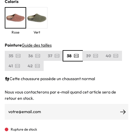
Coloris
Rose
Vert
Pointure
Guide des tailles
35
36
37
38
39
40
41
42
Cette chaussure possède un chaussant normal
Nous vous contacterons par e-mail quand cet article sera de
retour en stock.
S’ab
Rupture de stock