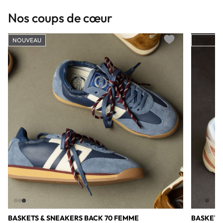
Nos coups de cœur
NOUVEAU
COUP DE
Add to wishlist
BASKETS & SNEAKERS BACK 70 FEMME
BASKETS