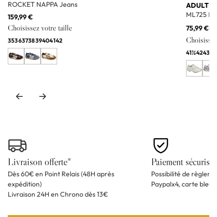
ROCKET NAPPA Jeans
ADULTE
ML725 Bl
159,99 €
Choisissez votre taille
75,99 €
11
Choisissez 
35
36
37
38
39
40
41
42
41½
42
43
44
Livraison offerte*
Paiement sécurisé
Dès 60€ en Point Relais (48H après
Possibilité de règlem
expédition)
Paypalx4, carte bleu
Livraison 24H en Chrono dès 13€