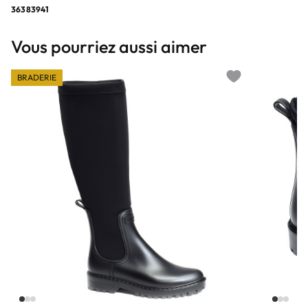
36
38
39
41
Vous pourriez aussi aimer
BRADERIE
Add to wishlist