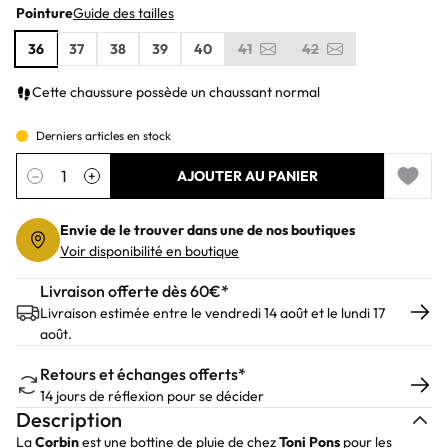
Pointure
Guide des tailles
36
37
38
39
40
41
42
Cette chaussure possède un chaussant normal
Derniers articles en stock
Quantité
−
+
AJOUTER AU PANIER
Add to 
Envie de le trouver dans une de nos boutiques
Voir disponibilité en boutique
Livraison offerte dès 60€*
Livraison estimée entre le vendredi 14 août et le lundi 17
août.
Retours et échanges offerts*
14 jours de réflexion pour se décider
Description
La
Corbin
est une bottine de pluie de chez
Toni Pons
pour les