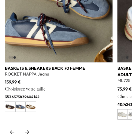
BASKETS & SNEAKERS BACK 70 FEMME
BASKETS
ROCKET NAPPA Jeans
ADULTE
ML725 Bl
159,99 €
Choisissez votre taille
75,99 €
11
Choisissez 
35
36
37
38
39
40
41
42
41½
42
43
44