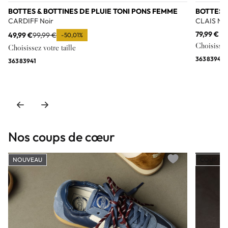
BOTTES & BOTTINES DE PLUIE TONI PONS FEMME
BOTTES &
CARDIFF Noir
CLAIS Noi
79,99 €
49,99 €
99,99 €
-50,01%
Choisissez 
Choisissez votre taille
36
38
39
40
36
38
39
41
Nos coups de cœur
NOUVEAU
COUP DE
Add to wishlist