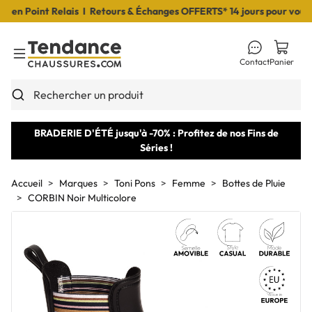
n Point Relais I Retours & Échanges OFFERTS* 14 jours pour vous dé
Contact
Panier
Toggle Menu
Rechercher un produit
BRADERIE D'ÉTÉ jusqu'à -70% : Profitez de nos Fins de
Séries !
Accueil
Marques
Toni Pons
Femme
Bottes de Pluie
CORBIN Noir Multicolore