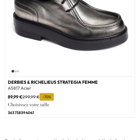
DERBIES & RICHELIEUS STRATEGIA FEMME
A5817 Acier
89,99 €
299,99 €
-70%
Choisissez votre taille
36
37
38
39
40
41