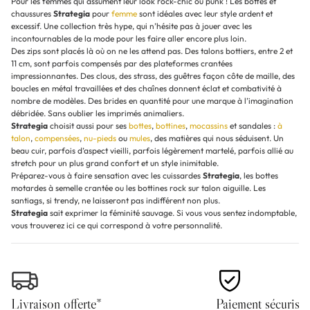
Pour les femmes qui assument leur look rock-chic ou punk ! Les bottes et
chaussures
Strategia
pour
femme
sont idéales avec leur style ardent et
excessif. Une collection très hype, qui n’hésite pas à jouer avec les
incontournables de la mode pour les faire aller encore plus loin.
Des zips sont placés là où on ne les attend pas. Des talons bottiers, entre 2 et
11 cm, sont parfois compensés par des plateformes crantées
impressionnantes. Des clous, des strass, des guêtres façon côte de maille, des
boucles en métal travaillées et des chaînes donnent éclat et combativité à
nombre de modèles. Des brides en quantité pour une marque à l’imagination
débridée. Sans oublier les imprimés animaliers.
Strategia
choisit aussi pour ses
bottes
,
bottines
,
mocassins
et sandales :
à
talon
,
compensées
,
nu-pieds
ou
mules
, des matières qui nous séduisent. Un
beau cuir, parfois d’aspect vieilli, parfois légèrement martelé, parfois allié au
stretch pour un plus grand confort et un style inimitable.
Préparez-vous à faire sensation avec les cuissardes
Strategia
, les bottes
motardes à semelle crantée ou les bottines rock sur talon aiguille. Les
santiags, si trendy, ne laisseront pas indifférent non plus.
Strategia
sait exprimer la féminité sauvage. Si vous vous sentez indomptable,
vous trouverez ici ce qui correspond à votre personnalité.
Livraison offerte*
Paiement sécurisé