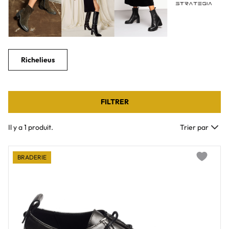
Richelieus
FILTRER
Il y a 1 produit.
Trier par
BRADERIE
Add to wi