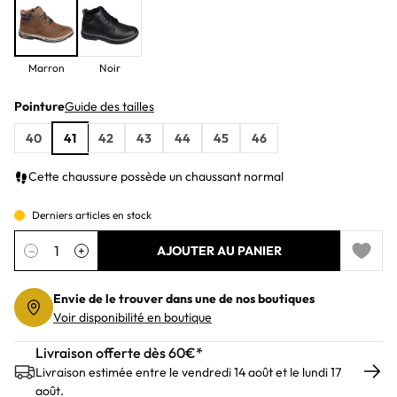
Marron
Noir
Pointure
Guide des tailles
40
41
42
43
44
45
46
Cette chaussure possède un chaussant normal
Derniers articles en stock
Quantité
−
+
AJOUTER AU PANIER
Add to 
Envie de le trouver dans une de nos boutiques
Voir disponibilité en boutique
Livraison offerte dès 60€*
Livraison estimée entre le vendredi 14 août et le lundi 17
août.