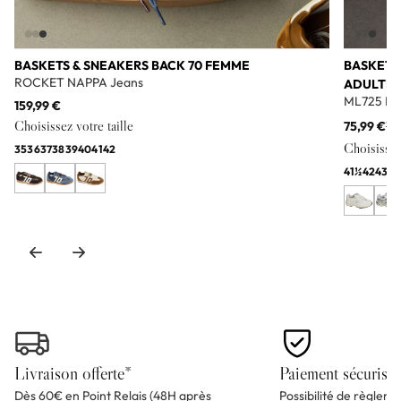
BASKETS & SNEAKERS BACK 70 FEMME
BASKETS
ROCKET NAPPA Jeans
ADULTE
ML725 Bl
159,99 €
Choisissez votre taille
75,99 €
11
Choisissez 
35
36
37
38
39
40
41
42
41½
42
43
44
Livraison offerte*
Paiement sécurisé
Dès 60€ en Point Relais (48H après
Possibilité de règlem