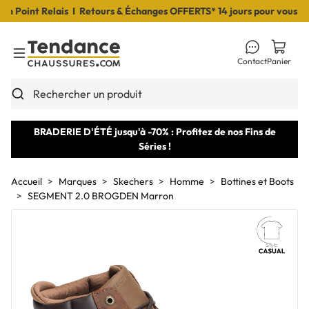
Point Relais I Retours & Échanges OFFERTS* 14 jours pour vous déci
Contact
Panier
Toggle Menu
Rechercher un produit
BRADERIE D'ÉTÉ jusqu'à -70% : Profitez de nos Fins de
Séries !
Accueil
Marques
Skechers
Homme
Bottines et Boots
SEGMENT 2.0 BROGDEN Marron