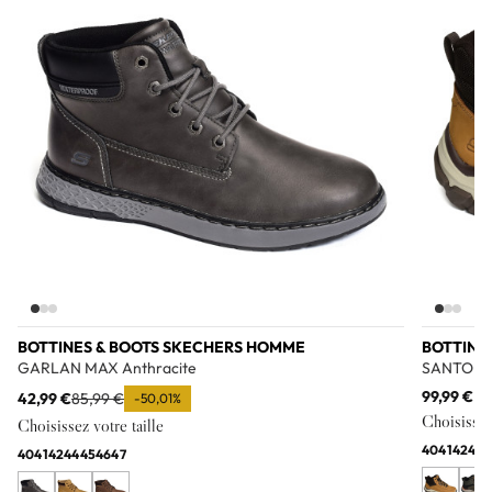
BOTTINES & BOOTS SKECHERS HOMME
BOTTINE
GARLAN MAX Anthracite
SANTORO
99,99 €
42,99 €
85,99 €
-50,01%
Choisissez 
Choisissez votre taille
40
41
42
43
4
40
41
42
44
45
46
47