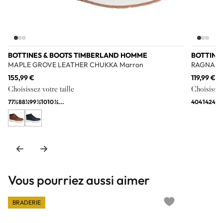
BOTTINES & BOOTS TIMBERLAND HOMME
BOTTINE
MAPLE GROVE LEATHER CHUKKA Marron
RAGNAR F
155,99 €
119,99 €
Choisissez votre taille
Choisissez 
7
7½
8
8½
9
9½
10
10½
...
40
41
42
43
4
Vous pourriez aussi aimer
BRADERIE
Add to wishlist