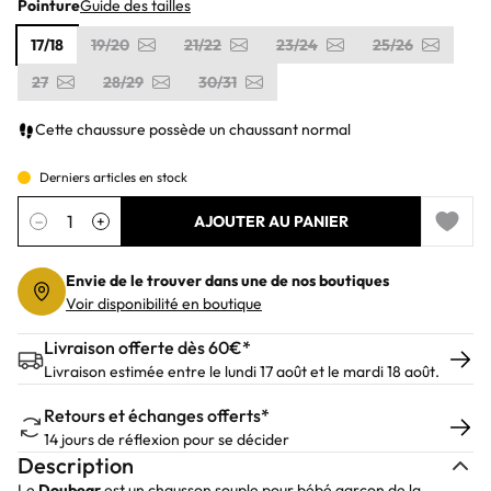
Pointure
Guide des tailles
17/18
19/20
21/22
23/24
25/26
27
28/29
30/31
Cette chaussure possède un chaussant normal
Derniers articles en stock
Quantité
−
+
AJOUTER AU PANIER
Add to 
Envie de le trouver dans une de nos boutiques
Voir disponibilité en boutique
Livraison offerte dès 60€*
Livraison estimée entre le lundi 17 août et le mardi 18 août.
Retours et échanges offerts*
14 jours de réflexion pour se décider
Description
Le
Doubear
est un chausson souple pour bébé garçon de la