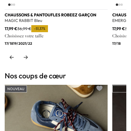
CHAUSSONS & PANTOUFLES ROBEEZ GARÇON
CHAUSSO
MAGIC RABBIT Bleu
EMERGENC
17,99 €
36,99 €
17,99 €
36,
-51,37%
Choisissez votre taille
Choisissez 
17/18
19/20
21/22
17/18
Nos coups de cœur
NOUVEAU
COUP DE
Add to wishlist