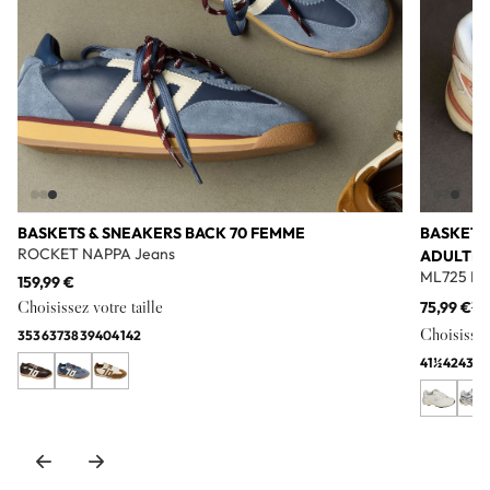
BASKETS & SNEAKERS BACK 70 FEMME
BASKETS
ROCKET NAPPA Jeans
ADULTE
ML725 Bl
159,99 €
Choisissez votre taille
75,99 €
11
Choisissez 
35
36
37
38
39
40
41
42
41½
42
43
44