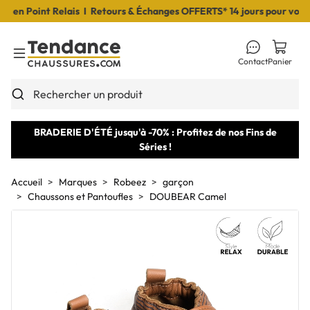
en Point Relais I Retours & Échanges OFFERTS* 14 jours pour vous dé
Contact
Panier
Toggle Menu
Rechercher un produit
BRADERIE D'ÉTÉ jusqu'à -70% : Profitez de nos Fins de
Séries !
Accueil
Marques
Robeez
garçon
Chaussons et Pantoufles
DOUBEAR Camel