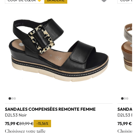
Add to wishlist
SANDALES COMPENSÉES REMONTE FEMME
SANDALE
D2L53 Noir
D2L53 Br
75,99 €
89,99 €
75,99 €
89
-15,56%
Choisissez votre taille
Choisissez 