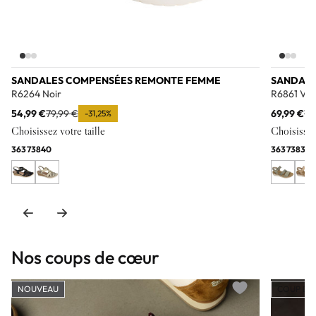
SANDALES COMPENSÉES REMONTE FEMME
SANDALE
R6264 Noir
R6861 Ver
54,99 €
79,99 €
69,99 €
79
-31,25%
Choisissez votre taille
Choisissez 
36
37
38
40
36
37
38
39
Nos coups de cœur
NOUVEAU
COUP DE
Add to wishlist