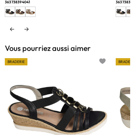
36
37
38
39
40
41
36
37
38
39
Vous pourriez aussi aimer
BRADERIE
BRADERI
Add to wishlist