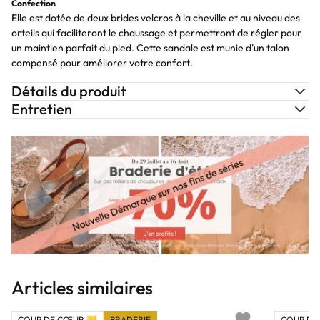
Confection
Elle est dotée de deux brides velcros à la cheville et au niveau des
orteils qui faciliteront le chaussage et permettront de régler pour
un maintien parfait du pied. Cette sandale est munie d'un talon
compensé pour améliorer votre confort.
Détails du produit
Entretien
Articles similaires
COUP DE CŒUR 💛
BRADERIE
COUP DE