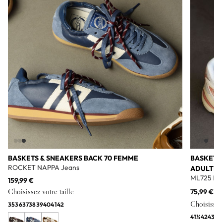
BASKETS & SNEAKERS BACK 70 FEMME
BASKETS
ROCKET NAPPA Jeans
ADULTE
ML725 Bl
159,99 €
Choisissez votre taille
75,99 €
11
Choisissez 
35
36
37
38
39
40
41
42
41½
42
43
44