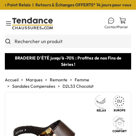
Point Relais I Retours & Échanges OFFERTS* 14 jours pour vous déci
Contact
Panier
Toggle Menu
Rechercher un produit
BRADERIE D'ÉTÉ jusqu'à -70% : Profitez de nos Fins de
Séries !
Accueil
Marques
Remonte
Femme
Sandales Compensées
D2L53 Chocolat