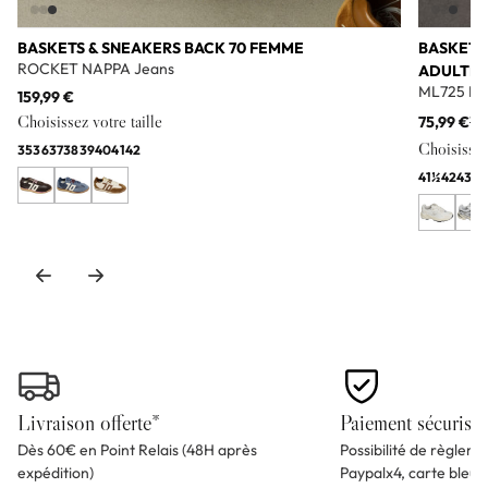
BASKETS & SNEAKERS BACK 70 FEMME
BASKETS
ROCKET NAPPA Jeans
ADULTE
ML725 Bl
159,99 €
Choisissez votre taille
75,99 €
11
Choisissez 
35
36
37
38
39
40
41
42
41½
42
43
44
Livraison offerte*
Paiement sécurisé
Dès 60€ en Point Relais (48H après
Possibilité de règlem
expédition)
Paypalx4, carte bleu