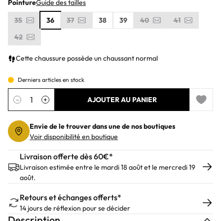
Pointure
Guide des tailles
35
36
37
38
39
40
41
42
Cette chaussure possède un chaussant normal
Derniers articles en stock
Quantité
−
+
AJOUTER AU PANIER
Add to 
Envie de le trouver dans une de nos boutiques
Voir disponibilité en boutique
Livraison offerte dès 60€*
Livraison estimée entre le mardi 18 août et le mercredi 19
août.
Retours et échanges offerts*
14 jours de réflexion pour se décider
Description