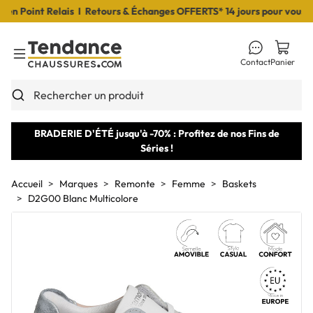
 Point Relais I Retours & Échanges OFFERTS* 14 jours pour vous déc
Contact
Panier
Toggle Menu
Rechercher un produit
BRADERIE D'ÉTÉ jusqu'à -70% : Profitez de nos Fins de
Séries !
Accueil
Marques
Remonte
Femme
Baskets
D2G00 Blanc Multicolore