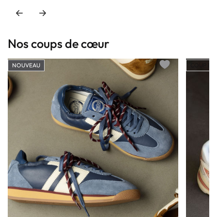
Nos coups de cœur
NOUVEAU
COUP DE
Add to wishlist