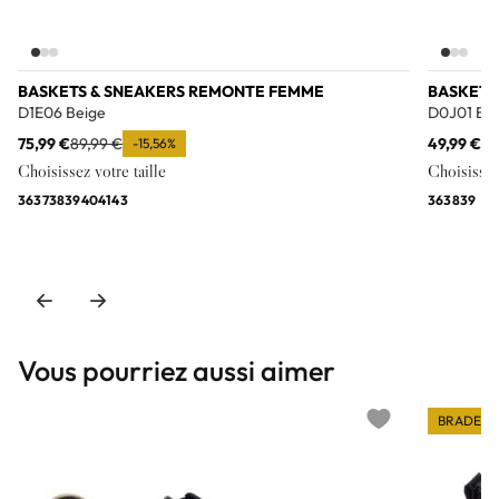
BASKETS & SNEAKERS REMONTE FEMME
BASKETS
D1E06 Beige
D0J01 Bla
75,99 €
89,99 €
49,99 €
79
-15,56%
Choisissez votre taille
Choisissez 
36
37
38
39
40
41
43
36
38
39
Vous pourriez aussi aimer
BRADERI
Add to wishlist