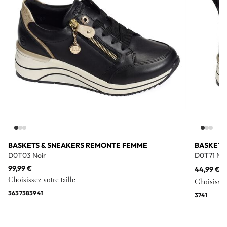
BASKETS & SNEAKERS REMONTE FEMME
BASKETS
D0T03 Noir
D0T71 Noi
99,99 €
44,99 €
89
Choisissez votre taille
Choisissez 
36
37
38
39
41
37
41