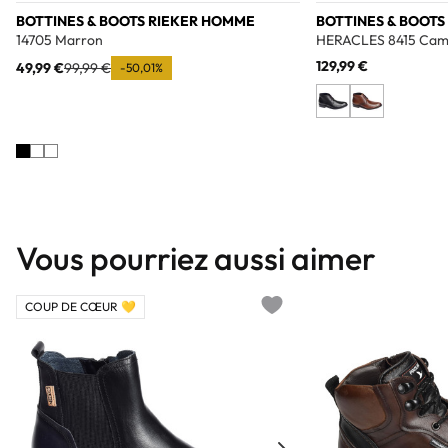
BOTTINES & BOOTS RIEKER HOMME
BOTTINES & BOOT
14705 Marron
HERACLES 8415 Cam
129,99 €
49,99 €
99,99 €
-50,01%
Vous pourriez aussi aimer
COUP DE CŒUR 💛
Add to wishlist