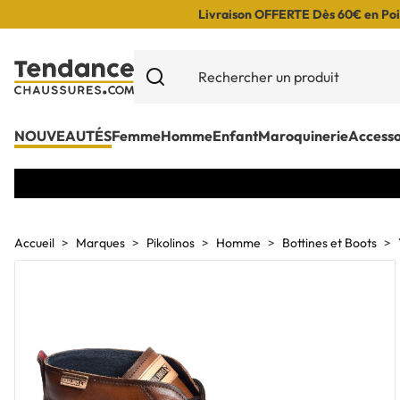
Livraison OFFERTE Dès 60€ en Poin
NOUVEAUTÉS
Femme
Homme
Enfant
Maroquinerie
Accesso
Accueil
Marques
Pikolinos
Homme
Bottines et Boots