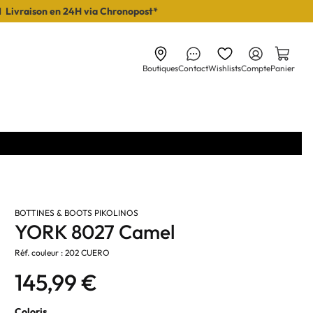
I Livraison en 24H via Chronopost*
Boutiques
Contact
Wishlists
Compte
Panier
BOTTINES & BOOTS PIKOLINOS
YORK 8027 Camel
Réf. couleur : 202 CUERO
145,99 €
Coloris