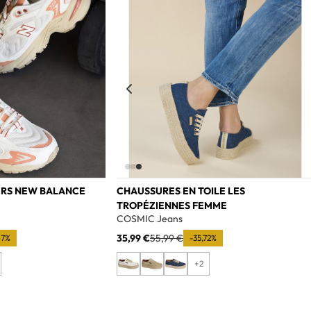
Add to wishlist
Add t
ERS NEW BALANCE
CHAUSSURES EN TOILE LES
TROPÉZIENNES FEMME
e
COSMIC Jeans
35,99 €
55,99 €
67%
-35,72%
+2