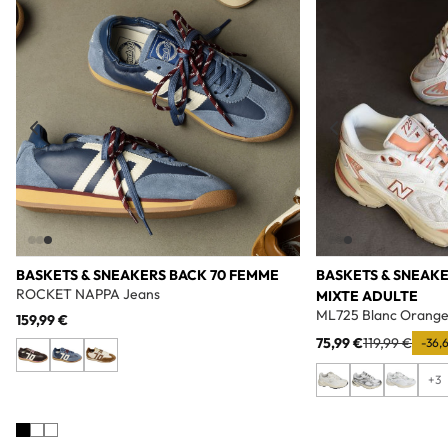
Add to wishlist
BASKETS & SNEAKERS BACK 70 FEMME
BASKETS & SNEAK
ROCKET NAPPA Jeans
MIXTE ADULTE
ML725 Blanc Orang
159,99 €
75,99 €
119,99 €
-36,
+3