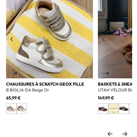
o wishlist
Add to wishlist
CHAUSSURES À SCRATCH GEOX FILLE
BASKETS & SNEAK
B BIGLIA GA Beige Or
UTAH VELOUR Bord
65,99 €
149,99 €
+2