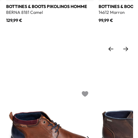
BOTTINES & BOOTS PIKOLINOS HOMME
BOTTINES & BOOT
BERNA 8181 Camel
14612 Marron
129,99 €
99,99 €
o wishlist
Add to wishlist