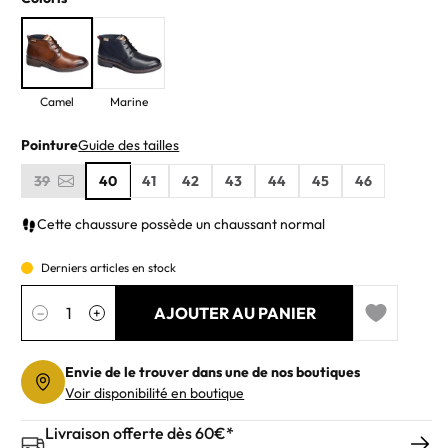
Camel
Marine
Pointure
Guide des tailles
39
40
41
42
43
44
45
46
Cette chaussure possède un chaussant normal
Derniers articles en stock
Quantité
AJOUTER AU PANIER
−
+
Add to wishl
Envie de le trouver dans une de nos boutiques
Voir disponibilité en boutique
Livraison offerte dès 60€*