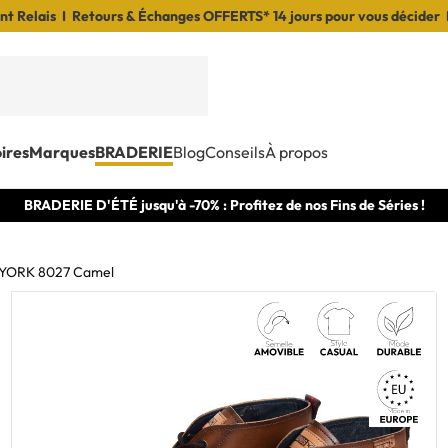
t Relais I Retours & Échanges OFFERTS* 14 jours pour vous décider 
ires
Marques
BRADERIE
Blog
Conseils
À propos
BRADERIE D'ÉTÉ jusqu'à -70% : Profitez de nos Fins de Séries !
YORK 8027 Camel