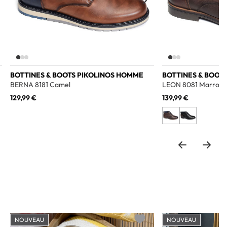
BOTTINES & BOOTS PIKOLINOS HOMME
BOTTINES & BOOT
BERNA 8181 Camel
LEON 8081 Marron
129,99 €
139,99 €
NOUVEAU
NOUVEAU