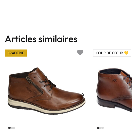
Articles similaires
BRADERIE
COUP DE CŒUR 💛
Add to wishlist