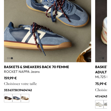
BASKETS & SNEAKERS BACK 70 FEMME
BASKETS
ROCKET NAPPA Jeans
ADULTE
ML725 Bl
159,99 €
Choisissez votre taille
75,99 €
11
Choisissez 
35
36
37
38
39
40
41
42
41½
42
43
44