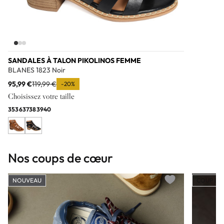
SANDALES À TALON PIKOLINOS FEMME
BLANES 1823 Noir
95,99 €
119,99 €
-20%
Choisissez votre taille
35
36
37
38
39
40
Nos coups de cœur
NOUVEAU
COUP DE
Add to wishlist