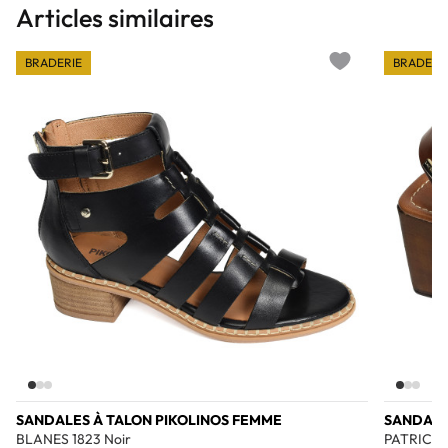
Articles similaires
BRADERIE
BRADERI
Add to wishlist
SANDALES À TALON PIKOLINOS FEMME
SANDALE
BLANES 1823 Noir
PATRICIA