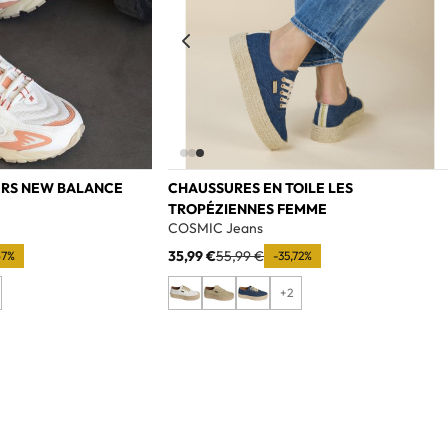
ERS NEW BALANCE
CHAUSSURES EN TOILE LES
TROPÉZIENNES FEMME
e
COSMIC Jeans
35,99 €
55,99 €
67%
-35,72%
+2