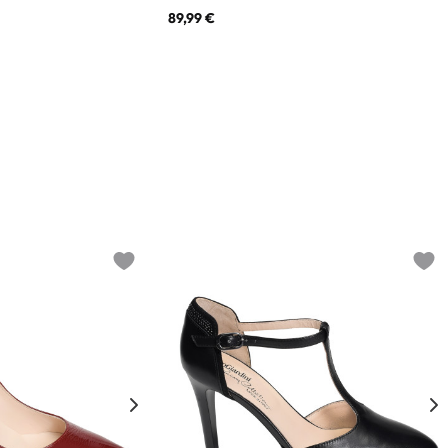
89,99 €
Add to wishlist
Add t