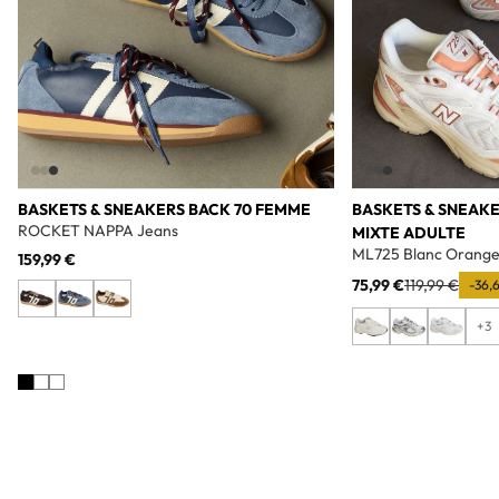
BASKETS & SNEAKERS BACK 70 FEMME
BASKETS & SNEAK
ROCKET NAPPA Jeans
MIXTE ADULTE
ML725 Blanc Orang
159,99 €
75,99 €
119,99 €
-36,
+3