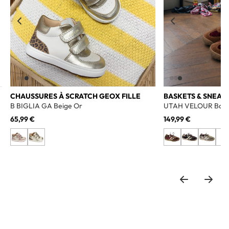
CHAUSSURES À SCRATCH GEOX FILLE
BASKETS & SNEAK
B BIGLIA GA Beige Or
UTAH VELOUR Bord
65,99 €
149,99 €
+1