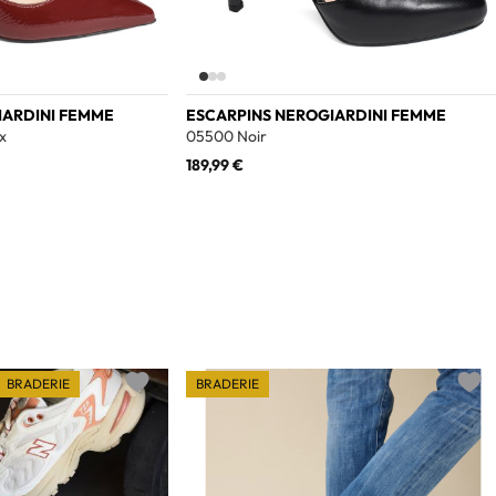
IARDINI FEMME
ESCARPINS NEROGIARDINI FEMME
x
05500 Noir
189,99 €
BRADERIE
BRADERIE
Add to wishlist
Add t