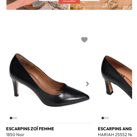
o wishlist
Add to wishlist
ESCARPINS ZOÏ FEMME
ESCARPINS ANGE
1850 Noir
HARIAH 25552 Noir