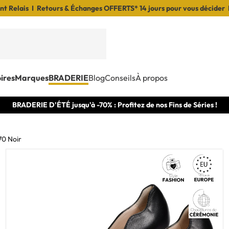
t Relais I Retours & Échanges OFFERTS* 14 jours pour vous décider 
ires
Marques
BRADERIE
Blog
Conseils
À propos
BRADERIE D'ÉTÉ jusqu'à -70% : Profitez de nos Fins de Séries !
70 Noir