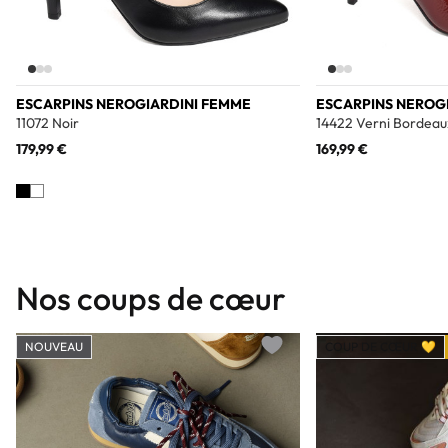
ESCARPINS NEROGIARDINI FEMME
ESCARPINS NEROG
11072 Noir
14422 Verni Bordeau
179,99 €
169,99 €
Nos coups de cœur
NOUVEAU
COUP DE CŒUR 💛
Add to wishlist