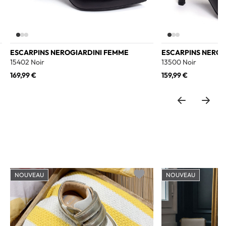
ESCARPINS NEROGIARDINI FEMME
ESCARPINS NEROG
15402 Noir
13500 Noir
169,99 €
159,99 €
NOUVEAU
NOUVEAU
o wishlist
Add to wishlist