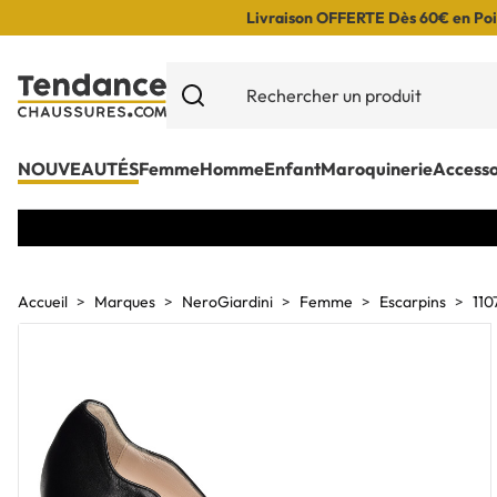
Livraison OFFERTE Dès 60€ en Poin
NOUVEAUTÉS
Femme
Homme
Enfant
Maroquinerie
Accesso
Accueil
Marques
NeroGiardini
Femme
Escarpins
110