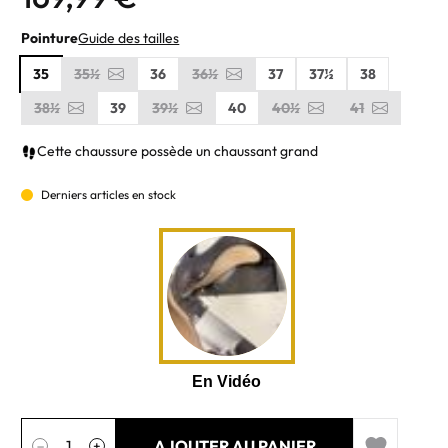
Pointure
Guide des tailles
35
35½
36
36½
37
37½
38
38½
39
39½
40
40½
41
Cette chaussure possède un chaussant grand
Derniers articles en stock
Quantité
AJOUTER AU PANIER
−
+