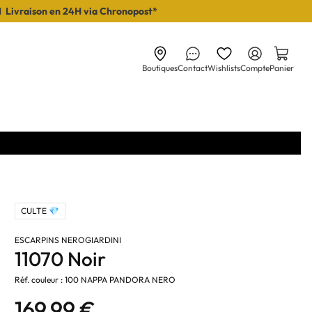
I Livraison en 24H via Chronopost*
Boutiques
Contact
Wishlists
Compte
Panier
CULTE 💎
ESCARPINS NEROGIARDINI
11070 Noir
Réf. couleur : 100 NAPPA PANDORA NERO
169,99 €