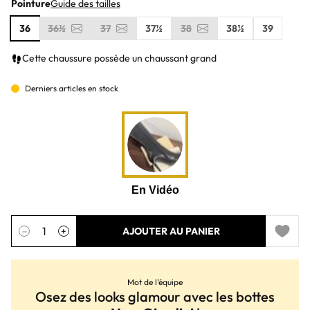
Pointure
Guide des tailles
36
36½
37
37½
38
38½
39
Cette chaussure possède un chaussant grand
Derniers articles en stock
Quantité
−
+
AJOUTER AU PANIER
Add to 
Mot de l'équipe
Osez des looks glamour avec les bottes