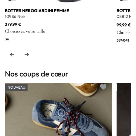
BOTTES NEROGIARDINI FEMME
BOTTES 
10986 Noir
08812 Noi
279,99 €
99,99 €
19
Choisissez votre taille
Choisissez 
36
37
40
41
Nos coups de cœur
NOUVEAU
COUP DE
Add to wishlist