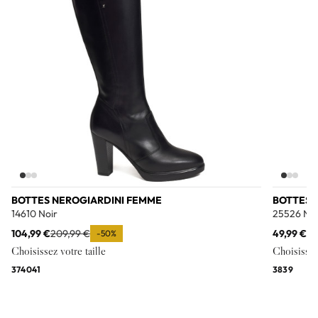
BOTTES NEROGIARDINI FEMME
BOTTES 
14610 Noir
25526 Noi
104,99 €
209,99 €
49,99 €
99
-50%
Choisissez votre taille
Choisissez 
37
40
41
38
39