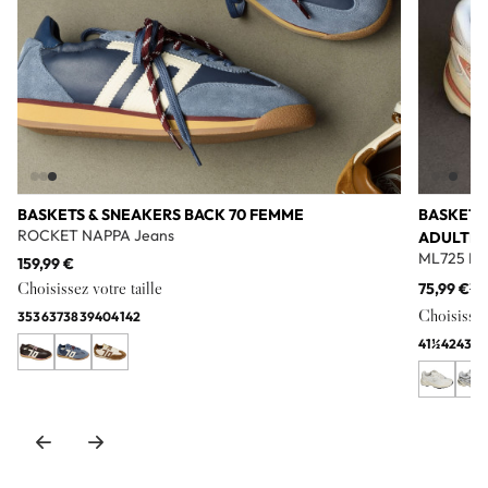
BASKETS & SNEAKERS BACK 70 FEMME
BASKETS
ROCKET NAPPA Jeans
ADULTE
ML725 Bl
159,99 €
Choisissez votre taille
75,99 €
11
Choisissez 
35
36
37
38
39
40
41
42
41½
42
43
44