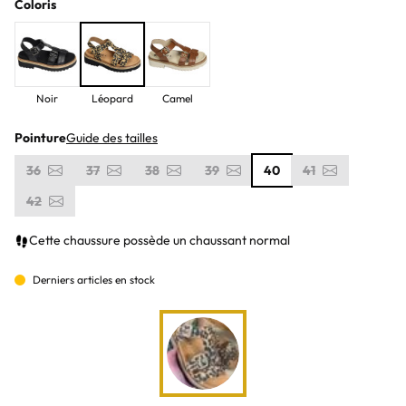
Coloris
Noir
Léopard
Camel
Pointure
Guide des tailles
36
37
38
39
40
41
42
Cette chaussure possède un chaussant normal
Derniers articles en stock