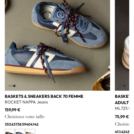
BASKETS & SNEAKERS BACK 70 FEMME
BASKETS
ROCKET NAPPA Jeans
ADULTE
ML725 Bl
159,99 €
Choisissez votre taille
75,99 €
11
Choisissez 
35
36
37
38
39
40
41
42
41½
42
43
44