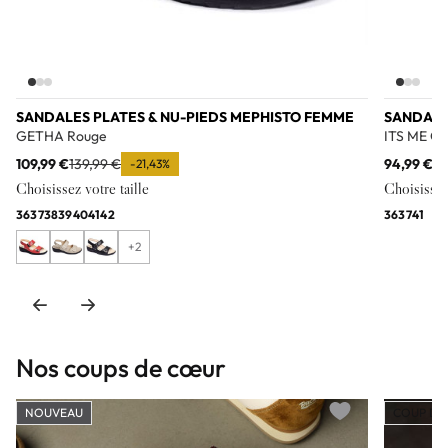
SANDALES PLATES & NU-PIEDS MEPHISTO FEMME
SANDALE
GETHA Rouge
ITS ME Gri
109,99 €
139,99 €
94,99 €
11
-21,43%
Choisissez votre taille
Choisissez 
36
37
38
39
40
41
42
36
37
41
+2
Nos coups de cœur
NOUVEAU
COUP DE
Add to wishlist