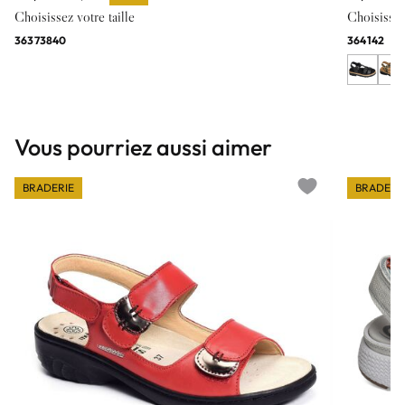
Choisissez votre taille
Choisissez 
36
37
38
40
36
41
42
Vous pourriez aussi aimer
BRADERIE
BRADERI
Add to wishlist