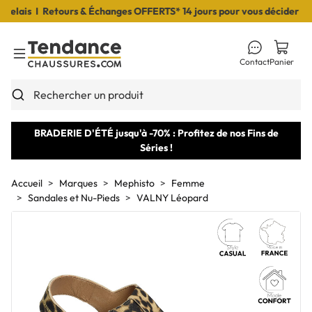
lais I Retours & Échanges OFFERTS* 14 jours pour vous décider I Liv
Contact
Panier
Toggle Menu
Rechercher un produit
BRADERIE D'ÉTÉ jusqu'à -70% : Profitez de nos Fins de
Séries !
Accueil
Marques
Mephisto
Femme
Sandales et Nu-Pieds
VALNY Léopard