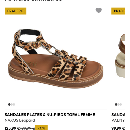
BRADERIE
BRADERI
Add to wishlist
SANDALES PLATES & NU-PIEDS TORAL FEMME
SANDALE
NAXOS Léopard
VALNY C
125,99 €
199,99 €
99,99 €
15
-37%