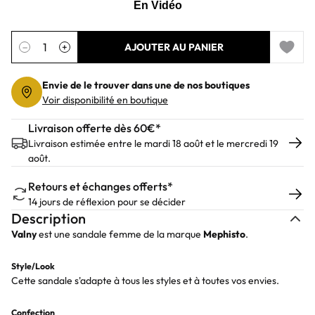
Quantité
−
+
AJOUTER AU PANIER
Add to 
Envie de le trouver dans une de nos boutiques
Voir disponibilité en boutique
Livraison offerte dès 60€*
Livraison estimée entre le mardi 18 août et le mercredi 19
août.
Retours et échanges offerts*
14 jours de réflexion pour se décider
Description
Valny
est une sandale femme de la marque
Mephisto
.
Style/Look
Cette sandale s'adapte à tous les styles et à toutes vos envies.
Confection