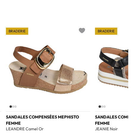
BRADERIE
BRADERIE
o wishlist
Add to wishlist
SANDALES COMPENSÉES MEPHISTO
SANDALES COMPE
FEMME
FEMME
LEANDRE Camel Or
JEANIE Noir