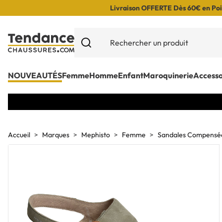
Livraison OFFERTE Dès 60€ en Poin
NOUVEAUTÉS
Femme
Homme
Enfant
Maroquinerie
Accesso
Accueil
Marques
Mephisto
Femme
Sandales Compensé