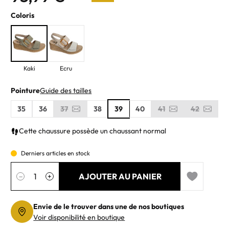
Coloris
Kaki
Ecru
Pointure
Guide des tailles
35
36
37
38
39
40
41
42
Cette chaussure possède un chaussant normal
Derniers articles en stock
Quantité
AJOUTER AU PANIER
−
+
Add to wishl
Envie de le trouver dans une de nos boutiques
Voir disponibilité en boutique