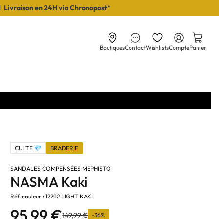
I Livraison en 24H via Chronopost*
Boutiques
Contact
Wishlists
Compte
Panier
CULTE 💎
BRADERIE
SANDALES COMPENSÉES MEPHISTO
NASMA Kaki
Réf. couleur : 12292 LIGHT KAKI
95,99 €
149,99 €
-36%