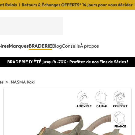
t Relais I Retours & Échanges OFFERTS* 14 jours pour vous décider 
ires
Marques
BRADERIE
Blog
Conseils
À propos
BRADERIE D'ÉTÉ jusqu'à -70% : Profitez de nos Fins de Séries !
es
NASMA Kaki