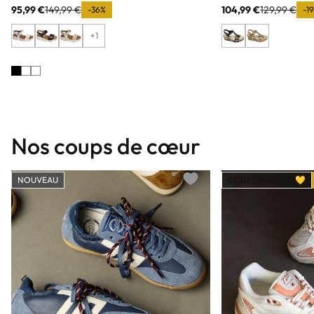
95,99 €
149,99 €
104,99 €
129,99 €
-36%
-1
+1
Nos coups de cœur
NOUVEAU
COUP DE CŒUR 💛
Add to wishlist