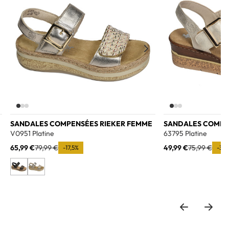
SANDALES COMPENSÉES RIEKER FEMME
SANDALES COMPE
V0951 Platine
63795 Platine
65,99 €
79,99 €
49,99 €
75,99 €
-17,5%
-34,