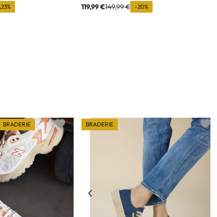
119,99 €
149,99 €
9,23%
-20%
BRADERIE
BRADERIE
Add to wishlist
Add t