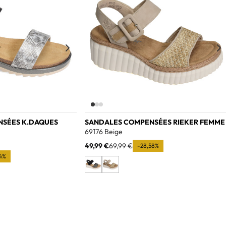
NSÉES K.DAQUES
SANDALES COMPENSÉES RIEKER FEMME
69176 Beige
49,99 €
69,99 €
-28,58%
34%