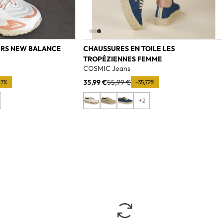
ERS NEW BALANCE
CHAUSSURES EN TOILE LES
TROPÉZIENNES FEMME
e
COSMIC Jeans
35,99 €
55,99 €
67%
-35,72%
+2