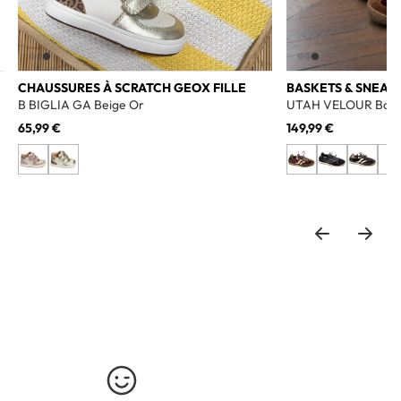
CHAUSSURES À SCRATCH GEOX FILLE
BASKETS & SNEAK
B BIGLIA GA Beige Or
UTAH VELOUR Bord
65,99 €
149,99 €
+3