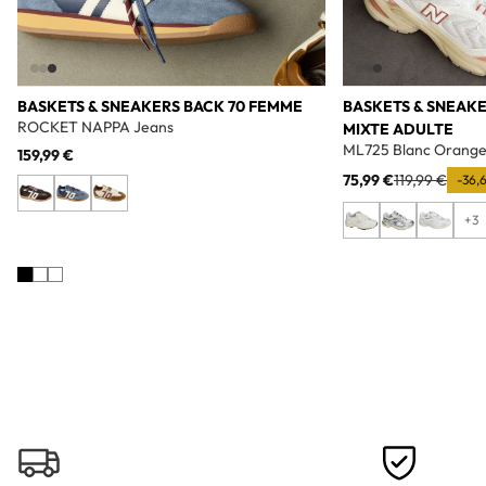
BASKETS & SNEAKERS BACK 70 FEMME
BASKETS & SNEAK
ROCKET NAPPA Jeans
MIXTE ADULTE
ML725 Blanc Orang
159,99 €
75,99 €
119,99 €
-36,
+3