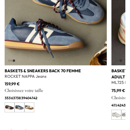
BASKETS & SNEAKERS BACK 70 FEMME
BASKETS
ROCKET NAPPA Jeans
ADULTE
ML725 Bl
159,99 €
Choisissez votre taille
75,99 €
11
Choisissez 
35
36
37
38
39
40
41
42
41½
42
43
44