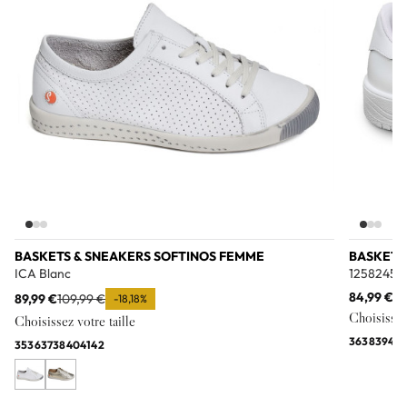
BASKETS & SNEAKERS SOFTINOS FEMME
BASKETS
ICA Blanc
1258245 B
84,99 €
89,99 €
109,99 €
-18,18%
Choisissez 
Choisissez votre taille
36
38
39
40
35
36
37
38
40
41
42