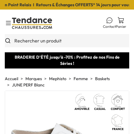
 Point Relais I Retours & Échanges OFFERTS* 14 jours pour vous déci
Contact
Panier
Toggle Menu
Rechercher un produit
BRADERIE D'ÉTÉ jusqu'à -70% : Profitez de nos Fins de
Séries !
Accueil
Marques
Mephisto
Femme
Baskets
JUNE PERF Blanc