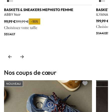
BASKETS & SNEAKERS MEPHISTO FEMME
BASKETS
ABBY Noir
ILYANA N
199,99 €
99,99 €
199,99 €
-50%
Choisissez 
Choisissez votre taille
3½
4
4½
5
5½
3
3½
4½
7
Nos coups de cœur
NOUVEAU
COUP DE
Add to wishlist