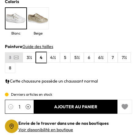
Coloris
Blanc
Beige
Pointure
Guide des tailles
3
3½
4
4½
5
5½
6
6½
7
7½
8
Cette chaussure possède un chaussant normal
Derniers articles en stock
Quantité
−
+
AJOUTER AU PANIER
Add to 
Envie de le trouver dans une de nos boutiques
Voir disponibilité en boutique