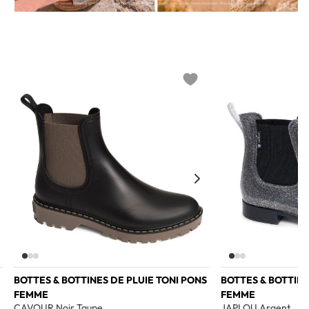
o wishlist
Add to wishlist
BOTTES & BOTTINES DE PLUIE TONI PONS
BOTTES & BOTTIN
FEMME
FEMME
CAVOUR Noir Taupe
JAPLOU Argent