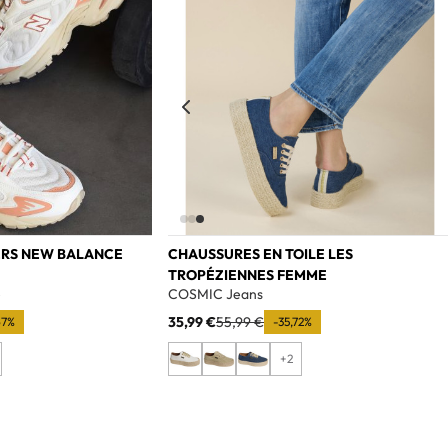
ERS NEW BALANCE
CHAUSSURES EN TOILE LES
TROPÉZIENNES FEMME
e
COSMIC Jeans
35,99 €
55,99 €
67%
-35,72%
+2