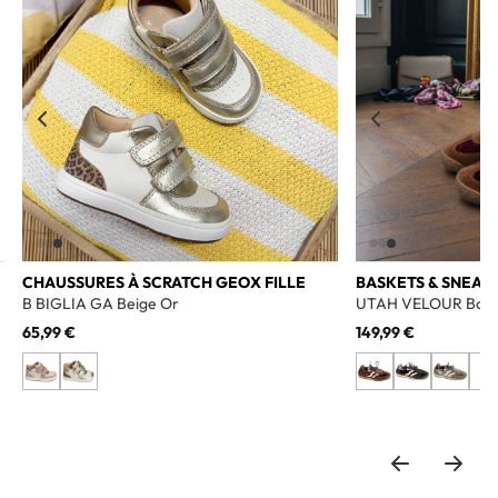
CHAUSSURES À SCRATCH GEOX FILLE
BASKETS & SNEAK
B BIGLIA GA Beige Or
UTAH VELOUR Bord
65,99 €
149,99 €
+1