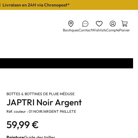
I Livraison en 24H via Chronopost*
Boutiques
Contact
Wishlists
Compte
Panier
BOTTES & BOTTINES DE PLUIE MÉDUSE
JAPTRI Noir Argent
Réf. couleur : 01 NOIR/ARGENT PAILLETE
59,99 €
Pointure
Guide des tailles