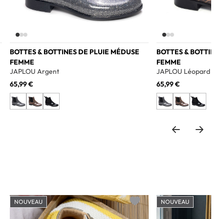
BOTTES & BOTTINES DE PLUIE MÉDUSE
BOTTES & BOTTIN
FEMME
FEMME
JAPLOU Argent
JAPLOU Léopard
65,99 €
65,99 €
NOUVEAU
NOUVEAU
o wishlist
Add to wishlist