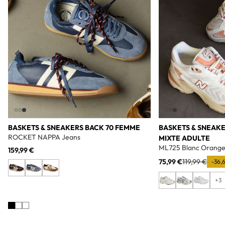
BASKETS & SNEAKERS BACK 70 FEMME
BASKETS & SNEAK
ROCKET NAPPA Jeans
MIXTE ADULTE
ML725 Blanc Orang
159,99 €
75,99 €
119,99 €
-36,
+3