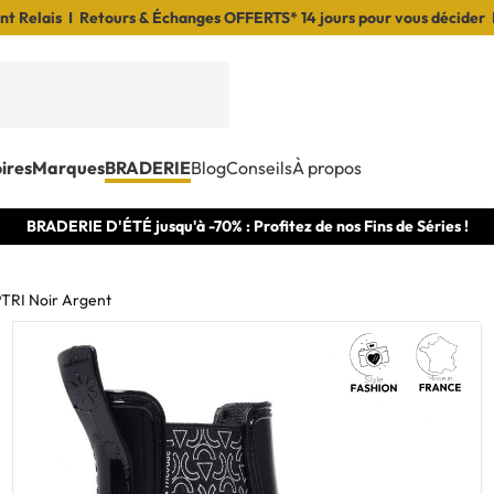
t Relais I Retours & Échanges OFFERTS* 14 jours pour vous décider 
ires
Marques
BRADERIE
Blog
Conseils
À propos
BRADERIE D'ÉTÉ jusqu'à -70% : Profitez de nos Fins de Séries !
TRI Noir Argent