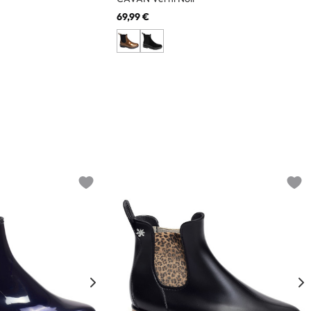
69,99 €
Add to wishlist
Add t