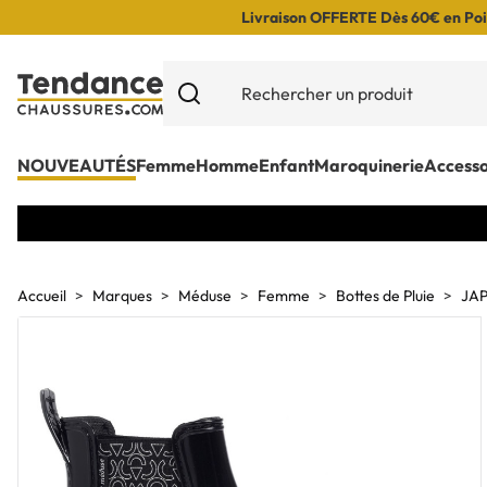
Livraison OFFERTE Dès 60€ en Poin
NOUVEAUTÉS
Femme
Homme
Enfant
Maroquinerie
Accesso
Accueil
Marques
Méduse
Femme
Bottes de Pluie
JAP