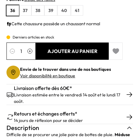
36
37
38
39
40
41
Cette chaussure possède un chaussant normal
Derniers articles en stock
Quantité
AJOUTER AU PANIER
−
+
Add to wishl
Envie de le trouver dans une de nos boutiques
Voir disponibilité en boutique
Livraison offerte dès 60€*
Livraison estimée entre le vendredi 14 août et le lundi 17
août.
Retours et échanges offerts*
14 jours de réflexion pour se décider
Description
Difficile de se procurer une jolie paire de bottes de pluie.
Méduse