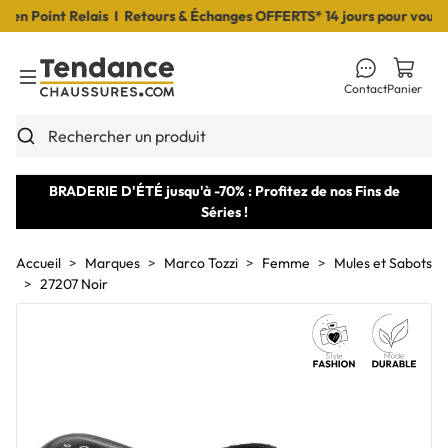
 Point Relais I Retours & Échanges OFFERTS* 14 jours pour vous déc
Contact
Panier
Toggle Menu
Rechercher un produit
BRADERIE D'ÉTÉ jusqu'à -70% : Profitez de nos Fins de
Séries !
Accueil
Marques
Marco Tozzi
Femme
Mules et Sabots
27207 Noir