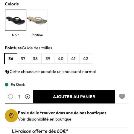
Coloris
Noir
Platine
Pointure
Guide des tailles
36
37
38
39
40
41
42
Cette chaussure possède un chaussant normal
En Stock
Quantité
−
+
AJOUTER AU PANIER
Add to 
Envie de le trouver dans une de nos boutiques
Voir disponibilité en boutique
Livraison offerte dès 60€*