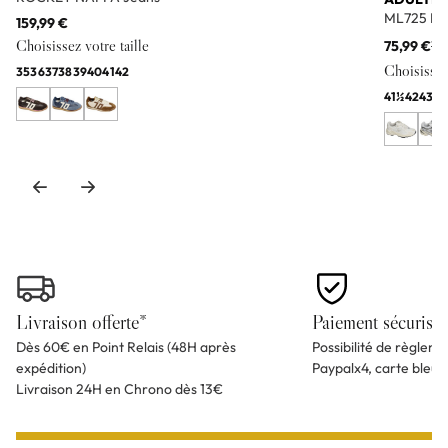
ML725 Bl
159,99 €
Choisissez votre taille
75,99 €
11
Choisissez 
35
36
37
38
39
40
41
42
41½
42
43
44
Livraison offerte*
Paiement sécurisé
Dès 60€ en Point Relais (48H après
Possibilité de règlem
expédition)
Paypalx4, carte bleu
Livraison 24H en Chrono dès 13€