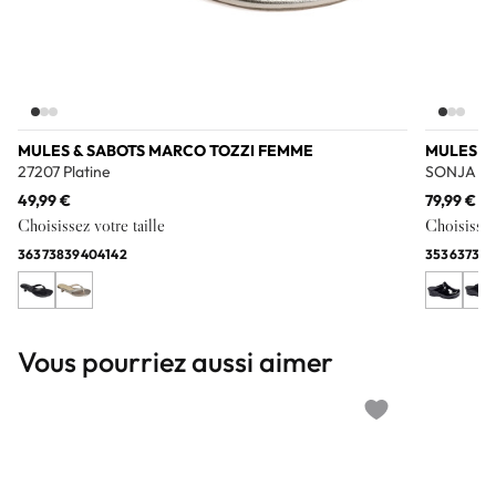
MULES & SABOTS MARCO TOZZI FEMME
MULES &
27207 Platine
SONJA No
49,99 €
79,99 €
Choisissez votre taille
Choisissez 
36
37
38
39
40
41
42
35
36
37
38
3
Vous pourriez aussi aimer
Add to wishlist