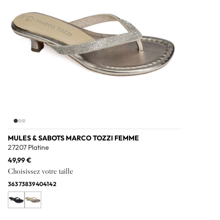
MULES & SABOTS MARCO TOZZI FEMME
27207 Platine
49,99 €
Choisissez votre taille
36
37
38
39
40
41
42