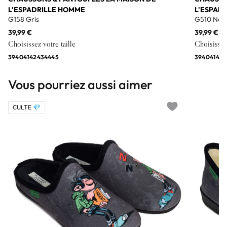
L'ESPADRILLE HOMME
L'ESPAD
G158 Gris
G510 Noir
39,99 €
39,99 €
Choisissez votre taille
Choisissez 
39
40
41
42
43
44
45
39
40
41
42
4
Vous pourriez aussi aimer
CULTE 💎
Add to wishlist