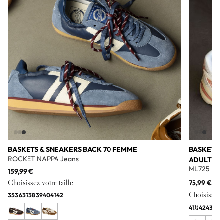
BASKETS & SNEAKERS BACK 70 FEMME
BASKETS
ROCKET NAPPA Jeans
ADULTE
ML725 Bl
159,99 €
Choisissez votre taille
75,99 €
11
Choisissez 
35
36
37
38
39
40
41
42
41½
42
43
44