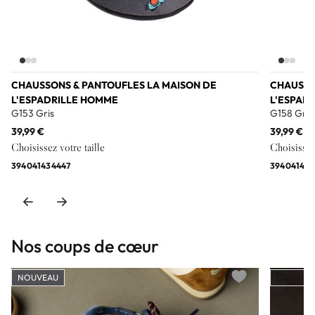
CHAUSSONS & PANTOUFLES LA MAISON DE
CHAUSSO
L'ESPADRILLE HOMME
L'ESPAD
G153 Gris
G158 Gris
39,99 €
39,99 €
Choisissez votre taille
Choisissez 
39
40
41
43
44
47
39
40
41
42
4
Nos coups de cœur
NOUVEAU
COUP DE
Add to wishlist