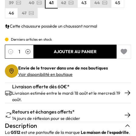
39
40
41
42
43
44
45
46
47
Cette chaussure possède un chaussant normal
Derniers articles en stock
Quantité
−
+
AJOUTER AU PANIER
Add to 
Envie de le trouver dans une de nos boutiques
Voir disponibilité en boutique
Livraison offerte dès 60€*
Livraison estimée entre le mardi 18 août et le mercredi 19
août.
Retours et échanges offerts*
14 jours de réflexion pour se décider
Description
La
G512
est une pantoufle de la marque
La maison de l'espadrille
.